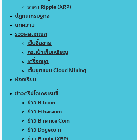
ราคา Ripple (XRP)
ปฏิทินเศรษฐกิจ
บทความ
รีวิวผลิตภัณฑ์
เว็บซื้อขาย
กระเป๋าเก็บเหรียญ
เครื่องขุด
เว็บขุดแบบ Cloud Mining
ห้องเรียน
ข่าวคริปโตเคอเรนซี่
ข่าว Bitcoin
ข่าว Ethereum
ข่าว Binance Coin
ข่าว Dogecoin
ข่าว Ripple (XRP)