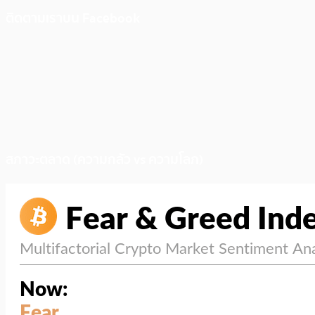
ติดตามเราบน Facebook
สภาวะตลาด (ความกลัว vs ความโลภ)