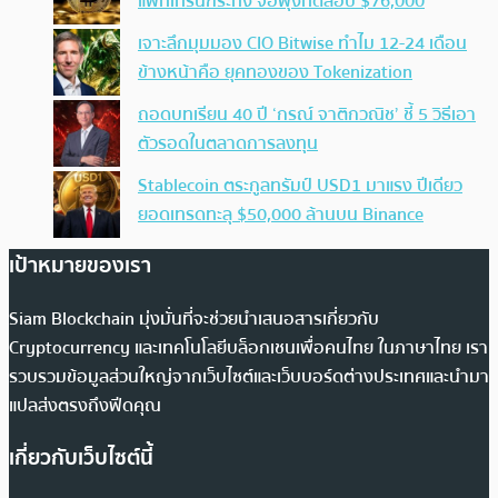
แพทเทิร์นกระทิง จ่อพุ่งทดสอบ $76,000
เจาะลึกมุมมอง CIO Bitwise ทำไม 12-24 เดือน
ข้างหน้าคือ ยุคทองของ Tokenization
ถอดบทเรียน 40 ปี ‘กรณ์ จาติกวณิช’ ชี้ 5 วิธีเอา
ตัวรอดในตลาดการลงทุน
Stablecoin ตระกูลทรัมป์ USD1 มาแรง ปีเดียว
ยอดเทรดทะลุ $50,000 ล้านบน Binance
เป้าหมายของเรา
Siam Blockchain มุ่งมั่นที่จะช่วยนำเสนอสารเกี่ยวกับ
Cryptocurrency และเทคโนโลยีบล็อกเชนเพื่อคนไทย ในภาษาไทย เรา
รวบรวมข้อมูลส่วนใหญ่จากเว็บไซต์และเว็บบอร์ดต่างประเทศและนำมา
แปลส่งตรงถึงฟีดคุณ
เกี่ยวกับเว็บไซต์นี้