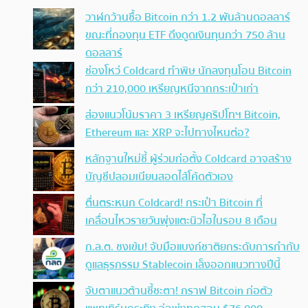
วาฬกว้านซื้อ Bitcoin กว่า 1.2 พันล้านดอลลาร์
ขณะที่กองทุน ETF ดึงดูดเงินทุนกว่า 750 ล้าน
ดอลลาร์
ช่องโหว่ Coldcard ทำพิษ นักลงทุนโอน Bitcoin
กว่า 210,000 เหรียญหนีจากกระเป๋าเก่า
ส่องแนวโน้มราคา 3 เหรียญคริปโทฯ Bitcoin,
Ethereum และ XRP จะไปทางไหนต่อ?
หลักฐานใหม่ชี้ ผู้ร่วมก่อตั้ง Coldcard อาจสร้าง
บัญชีปลอมเนียนสอดไส้โค้ดตัวเอง
ตื่นตระหนก Coldcard! กระเป๋า Bitcoin ที่
เคลื่อนไหวรายวันพุ่งแตะนิวไฮในรอบ 8 เดือน
ก.ล.ต. ชงเข้ม! จับมือแบงก์ชาติยกระดับการกำกับ
ดูแลธุรกรรม Stablecoin เล็งออกแนวทางปีนี้
จับตาแนวต้านชี้ชะตา! กราฟ Bitcoin ก่อตัว