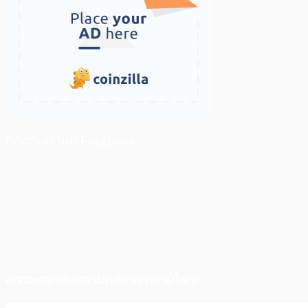
ติดตามเราบน Facebook
สภาวะตลาด (ความกลัว vs ความโลภ)