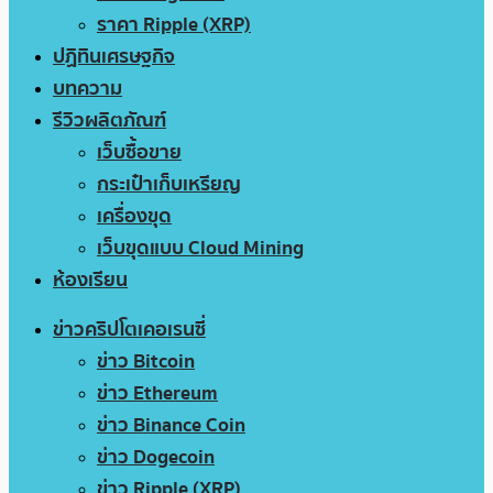
ราคา Ripple (XRP)
ปฏิทินเศรษฐกิจ
บทความ
รีวิวผลิตภัณฑ์
เว็บซื้อขาย
กระเป๋าเก็บเหรียญ
เครื่องขุด
เว็บขุดแบบ Cloud Mining
ห้องเรียน
ข่าวคริปโตเคอเรนซี่
ข่าว Bitcoin
ข่าว Ethereum
ข่าว Binance Coin
ข่าว Dogecoin
ข่าว Ripple (XRP)