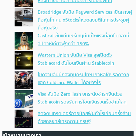
หลังนำเงิน 10 ล้านดอลลาร์ไปเล่นพนัน
Broadridge จับมือ Payward Services เปิดทางผู้
ถือหุ้นโทเคน xStocksโหวตลงมติในการประชุมผู้
ถือหุ้นจริง
Cashcat ขึ้นแท่นเหรียญมีมที่โตแรงที่สุดในเวลานี้
สัปดาห์เดียวพุ่งกว่า 150%
Western Union จับมือ Visa ลุยเปิดตัว
Stablecard ดันโอนเงินผ่าน Stablecoin
ไขความลับนักลงทุนคริปโทฯ เกาหลีใต้! รอดจาก
แฮก Coldcard Wallet ได้อย่างไร
Visa จับมือ ZeroHash ยกระดับชำระเงินด้วย
Stablecoin รองรับการโอนเงินรวดเร็วข้ามโลก
สุดจัด! เทรดเดอร์อายุน้อยฟันกำไรเกือบครึ่งล้าน
ด้วยกลยุทธ์เทรดตามเศรษฐี
เป้าหมายของเรา