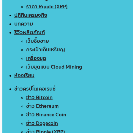
ราคา Ripple (XRP)
ปฏิทินเศรษฐกิจ
บทความ
รีวิวผลิตภัณฑ์
เว็บซื้อขาย
กระเป๋าเก็บเหรียญ
เครื่องขุด
เว็บขุดแบบ Cloud Mining
ห้องเรียน
ข่าวคริปโตเคอเรนซี่
ข่าว Bitcoin
ข่าว Ethereum
ข่าว Binance Coin
ข่าว Dogecoin
ข่าว Ripple (XRP)