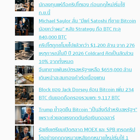
นักลงทุนแห่ถือคริปโตเอง ก่อนกฎใหม่เริ่มใช้
ก.ย.นี้
Michael Saylor ลั่น “มีแค่ Satoshi ที่ขาย Bitcoin
น้อยกว่าผม” หลัง Strategy ถือ BTC ทะลุ
840,000 BTC
คริปโตถูกขโมยไปแล้วกว่า $1,200 ล้าน จาก 276
เหตุการณ์ในปี ปี 2026 Coldcard คิดเป็นสัดส่วน
10% จากทั้งหมด
จีนเทขายพันธบัตรสหรัฐฯเหลือ $659,000 ล้าน
เดินหน้าสะสมทองคำต่อเนื่องแทน
Block ของ Jack Dorsey ช้อน Bitcoin เพิ่ม 234
BTC ดันยอดถือครองรวมแตะ 9,117 BTC
Trump ย้ำจุดยืน Bitcoin “เป็นสิ่งดีสำหรับสหรัฐฯ”
เพราะช่วยลดแรงกดดันต่อเงินดอลลาร์
รัสเซียเตรียมเปิดตลาด MOEX และ SPB เทรดคริป
โตอย่างถูกกฎหมายหลังกฎหมายใหม่เริ่มใช้ 1