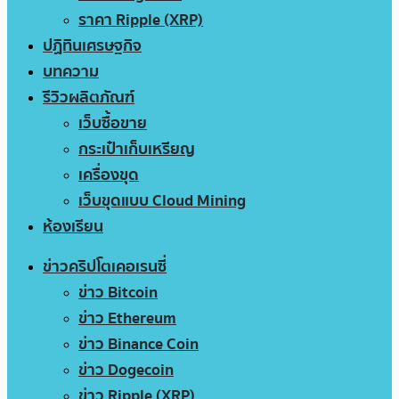
ราคา Ripple (XRP)
ปฏิทินเศรษฐกิจ
บทความ
รีวิวผลิตภัณฑ์
เว็บซื้อขาย
กระเป๋าเก็บเหรียญ
เครื่องขุด
เว็บขุดแบบ Cloud Mining
ห้องเรียน
ข่าวคริปโตเคอเรนซี่
ข่าว Bitcoin
ข่าว Ethereum
ข่าว Binance Coin
ข่าว Dogecoin
ข่าว Ripple (XRP)