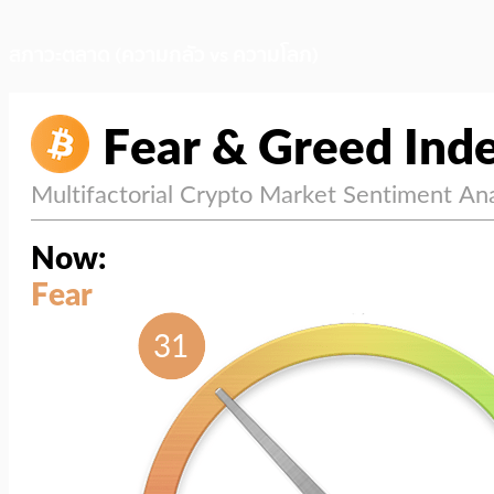
สภาวะตลาด (ความกลัว vs ความโลภ)