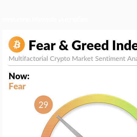
สภาวะตลาด (ความกลัว vs ความโลภ)