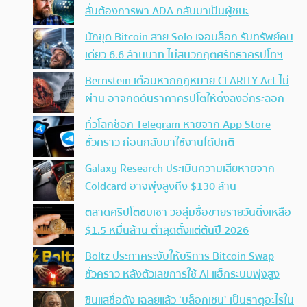
ลั่นต้องการพา ADA กลับมาเป็นผู้ชนะ
นักขุด Bitcoin สาย Solo เจอบล็อก รับทรัพย์คน
เดียว 6.6 ล้านบาท ไม่สนวิกฤตศรัทธาคริปโทฯ
Bernstein เตือนหากกฎหมาย CLARITY Act ไม่
ผ่าน อาจกดดันราคาคริปโตให้ดิ่งลงอีกระลอก
ทั่วโลกช็อก Telegram หายจาก App Store
ชั่วคราว ก่อนกลับมาใช้งานได้ปกติ
Galaxy Research ประเมินความเสียหายจาก
Coldcard อาจพุ่งสูงถึง $130 ล้าน
ตลาดคริปโตซบเซา วอลุ่มซื้อขายรายวันดิ่งเหลือ
$1.5 หมื่นล้าน ต่ำสุดตั้งแต่ต้นปี 2026
Boltz ประกาศระงับให้บริการ Bitcoin Swap
ชั่วคราว หลังตัวเลขการใช้ AI แฮ็กระบบพุ่งสูง
ซินแสชื่อดัง เฉลยแล้ว ‘บล็อกเชน’ เป็นธาตุอะไรใน