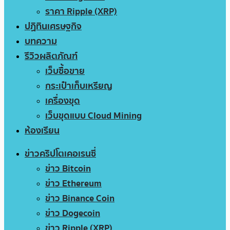
ราคา Ripple (XRP)
ปฏิทินเศรษฐกิจ
บทความ
รีวิวผลิตภัณฑ์
เว็บซื้อขาย
กระเป๋าเก็บเหรียญ
เครื่องขุด
เว็บขุดแบบ Cloud Mining
ห้องเรียน
ข่าวคริปโตเคอเรนซี่
ข่าว Bitcoin
ข่าว Ethereum
ข่าว Binance Coin
ข่าว Dogecoin
ข่าว Ripple (XRP)