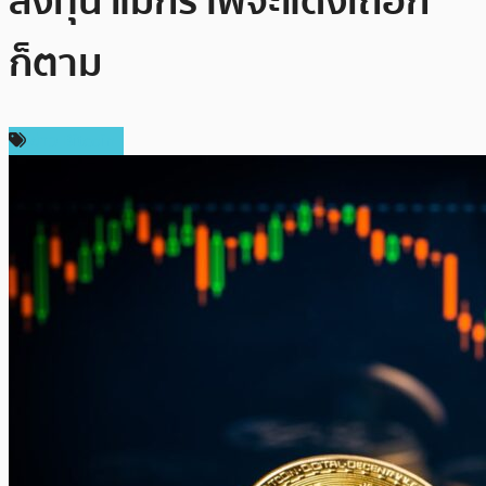
ลงทุน แม้กราฟจะแดงเถือก
ก็ตาม
ข่าว Bitcoin