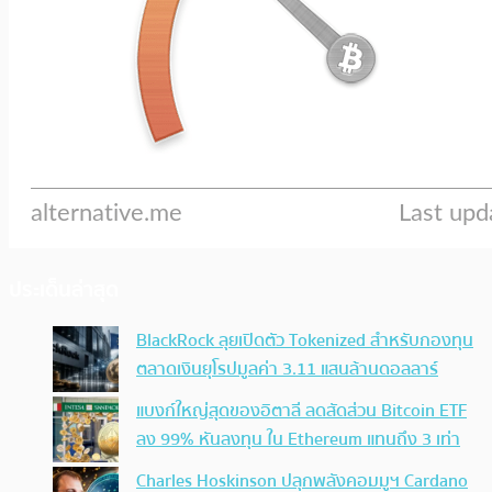
ประเด็นล่าสุด
BlackRock ลุยเปิดตัว Tokenized สำหรับกองทุน
ตลาดเงินยุโรปมูลค่า 3.11 แสนล้านดอลลาร์
แบงก์ใหญ่สุดของอิตาลี ลดสัดส่วน Bitcoin ETF
ลง 99% หันลงทุน ใน Ethereum แทนถึง 3 เท่า
Charles Hoskinson ปลุกพลังคอมมูฯ Cardano