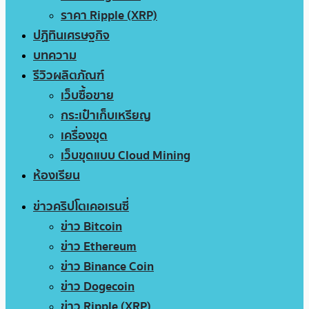
ราคา Ripple (XRP)
ปฏิทินเศรษฐกิจ
บทความ
รีวิวผลิตภัณฑ์
เว็บซื้อขาย
กระเป๋าเก็บเหรียญ
เครื่องขุด
เว็บขุดแบบ Cloud Mining
ห้องเรียน
ข่าวคริปโตเคอเรนซี่
ข่าว Bitcoin
ข่าว Ethereum
ข่าว Binance Coin
ข่าว Dogecoin
ข่าว Ripple (XRP)