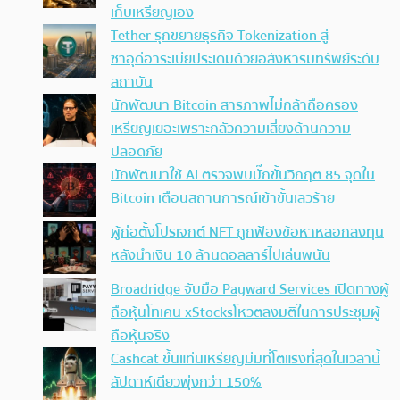
เก็บเหรียญเอง
Tether รุกขยายธุรกิจ Tokenization สู่
ซาอุดีอาระเบียประเดิมด้วยอสังหาริมทรัพย์ระดับ
สถาบัน
นักพัฒนา Bitcoin สารภาพไม่กล้าถือครอง
เหรียญเยอะเพราะกลัวความเสี่ยงด้านความ
ปลอดภัย
นักพัฒนาใช้ AI ตรวจพบบั๊กขั้นวิกฤต 85 จุดใน
Bitcoin เตือนสถานการณ์เข้าขั้นเลวร้าย
ผู้ก่อตั้งโปรเจกต์ NFT ถูกฟ้องข้อหาหลอกลงทุน
หลังนำเงิน 10 ล้านดอลลาร์ไปเล่นพนัน
Broadridge จับมือ Payward Services เปิดทางผู้
ถือหุ้นโทเคน xStocksโหวตลงมติในการประชุมผู้
ถือหุ้นจริง
Cashcat ขึ้นแท่นเหรียญมีมที่โตแรงที่สุดในเวลานี้
สัปดาห์เดียวพุ่งกว่า 150%