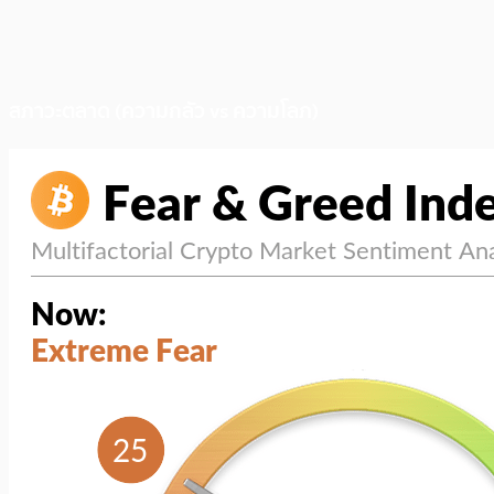
สภาวะตลาด (ความกลัว vs ความโลภ)