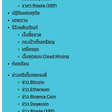
ราคา Ripple (XRP)
ปฏิทินเศรษฐกิจ
บทความ
รีวิวผลิตภัณฑ์
เว็บซื้อขาย
กระเป๋าเก็บเหรียญ
เครื่องขุด
เว็บขุดแบบ Cloud Mining
ห้องเรียน
ข่าวคริปโตเคอเรนซี่
ข่าว Bitcoin
ข่าว Ethereum
ข่าว Binance Coin
ข่าว Dogecoin
ข่าว Ripple (XRP)