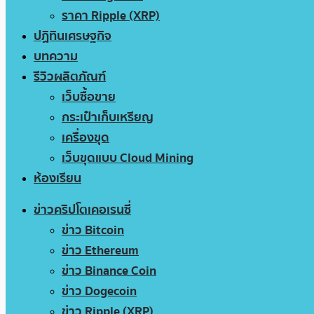
ราคา Ripple (XRP)
ปฏิทินเศรษฐกิจ
บทความ
รีวิวผลิตภัณฑ์
เว็บซื้อขาย
กระเป๋าเก็บเหรียญ
เครื่องขุด
เว็บขุดแบบ Cloud Mining
ห้องเรียน
ข่าวคริปโตเคอเรนซี่
ข่าว Bitcoin
ข่าว Ethereum
ข่าว Binance Coin
ข่าว Dogecoin
ข่าว Ripple (XRP)