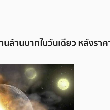
้านล้านบาทในวันเดียว หลังราคา