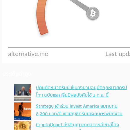
ประเด็นล่าสุด
ปูตินตัดหน้าทรัมป์ เซ็นลงนามอนุมัติกฎหมายคริป
โทฯ ฉบับแรก เริ่มมีผลบังคับใช้ 1 ก.ย. นี้
Strategy เข้าร่วม Invest America สมทบทุน
8,200 บาท/ปี เข้าบัญชีทรัมป์แจกบุตรพนักงาน
CryptoQuant ส่งสัญญาณตลาดหมีเข้าสู่โค้ง