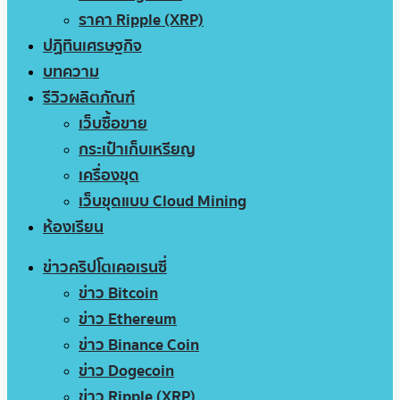
ราคา Ripple (XRP)
ปฏิทินเศรษฐกิจ
บทความ
รีวิวผลิตภัณฑ์
เว็บซื้อขาย
กระเป๋าเก็บเหรียญ
เครื่องขุด
เว็บขุดแบบ Cloud Mining
ห้องเรียน
ข่าวคริปโตเคอเรนซี่
ข่าว Bitcoin
ข่าว Ethereum
ข่าว Binance Coin
ข่าว Dogecoin
ข่าว Ripple (XRP)