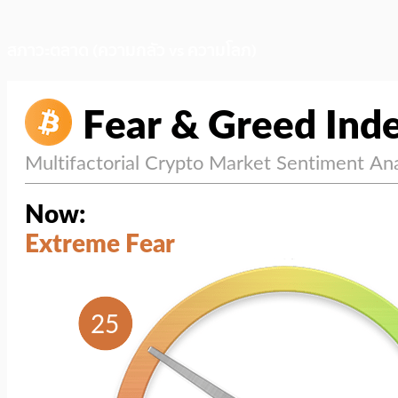
สภาวะตลาด (ความกลัว vs ความโลภ)