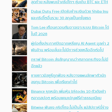
สุดท้าย หลังพบเจ้าคริปโทฯ ซุ่มเก็บ BTC และ ETH
Dubai Duty Free เปิดรับชำระเงินด้วย Shiba Inu
และคริปโตอื่นรวม 30 สกุลเป็นครั้งแรก
Tom Lee เตือนควอนตัมอาจเจาะระบบ Bitcoin ได้
ในปี 2028
ผู้ก่อตั้งประกาศปิดฉากเหรียญ AI Agent มูลค่า 2
พันล้าน พร้อมลั่นจะไม่มีการช่วยเหลืออีกต่อไป
กราฟ Bitcoin ส่งสัญญาณว่าตลาดกระทิงจะไม่มี
อีกแล้ว
ชายชาวมิสซูรีถูกฟ้อง หลังวางแผนลักพาตัวนัก
ลงทุน Bitcoin เพื่อเรียกค่าไถ่
Binance รุกหนัก เพิ่มหุ้น bStocks 10 ตัวดังเข้า
ตลาดสปอต พร้อมแคมเปญฟรีค่าธรรมเนียม
Bitwise ฟันธง คริปโตจะไม่เป็นไร แม้สัปดาห์นี้ร่าง