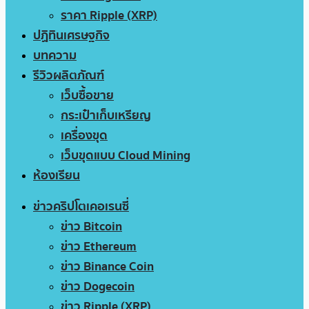
ราคา Ripple (XRP)
ปฏิทินเศรษฐกิจ
บทความ
รีวิวผลิตภัณฑ์
เว็บซื้อขาย
กระเป๋าเก็บเหรียญ
เครื่องขุด
เว็บขุดแบบ Cloud Mining
ห้องเรียน
ข่าวคริปโตเคอเรนซี่
ข่าว Bitcoin
ข่าว Ethereum
ข่าว Binance Coin
ข่าว Dogecoin
ข่าว Ripple (XRP)