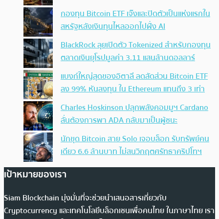
กองทุน Bitcoin ETF เจ๊งและปิดตัวเป็นแห่งแรกใน
สหรัฐหลังเงินทุนไหลออกไปฝั่ง AI
BlackRock ลุยเปิดตัว Tokenized สำหรับกองทุน
ตลาดเงินยุโรปมูลค่า 3.11 แสนล้านดอลลาร์
แบงก์ใหญ่สุดของอิตาลี ลดสัดส่วน Bitcoin ETF
ลง 99% หันลงทุน ใน Ethereum แทนถึง 3 เท่า
Charles Hoskinson ปลุกพลังคอมมูฯ Cardano
ลั่นต้องการพา ADA กลับมาเป็นผู้ชนะ
นักขุด Bitcoin สาย Solo เจอบล็อก รับทรัพย์คน
เดียว 6.6 ล้านบาท ไม่สนวิกฤตศรัทธาคริปโทฯ
เป้าหมายของเรา
Siam Blockchain มุ่งมั่นที่จะช่วยนำเสนอสารเกี่ยวกับ
Cryptocurrency และเทคโนโลยีบล็อกเชนเพื่อคนไทย ในภาษาไทย เรา