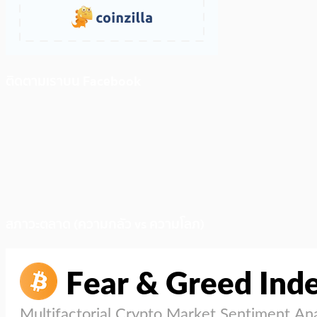
ติดตามเราบน Facebook
สภาวะตลาด (ความกลัว vs ความโลภ)