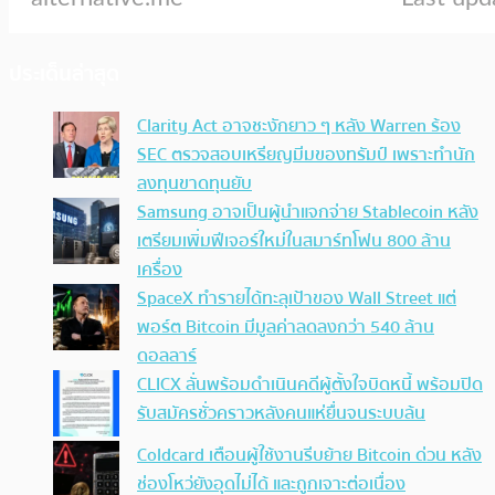
ประเด็นล่าสุด
Clarity Act อาจชะงักยาว ๆ หลัง Warren ร้อง
SEC ตรวจสอบเหรียญมีมของทรัมป์ เพราะทำนัก
ลงทุนขาดทุนยับ
Samsung อาจเป็นผู้นำแจกจ่าย Stablecoin หลัง
เตรียมเพิ่มฟีเจอร์ใหม่ในสมาร์ทโฟน 800 ล้าน
เครื่อง
SpaceX ทำรายได้ทะลุเป้าของ Wall Street แต่
พอร์ต Bitcoin มีมูลค่าลดลงกว่า 540 ล้าน
ดอลลาร์
CLICX ลั่นพร้อมดำเนินคดีผู้ตั้งใจบิดหนี้ พร้อมปิด
รับสมัครชั่วคราวหลังคนแห่ยื่นจนระบบล้น
Coldcard เตือนผู้ใช้งานรีบย้าย Bitcoin ด่วน หลัง
ช่องโหว่ยังอุดไม่ได้ และถูกเจาะต่อเนื่อง