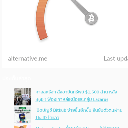
ประเด็นล่าสุด
ศาลสหรัฐฯ สั่งอายัดทรัพย์ $1,500 ล้าน หลัง
Bybit ฟ้องเกาหลีเหนือและกลุ่ม Lazarus
เปิดบัญชี Bitkub ง่ายขึ้นอีกขั้น ยืนยันตัวตนผ่าน
ThaID ได้แล้ว