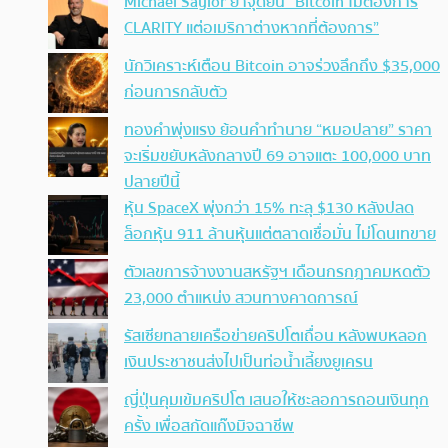
Michael Saylor ย้ำจุดยืน “Bitcoin ไม่ต้องการ
CLARITY แต่อเมริกาต่างหากที่ต้องการ”
นักวิเคราะห์เตือน Bitcoin อาจร่วงลึกถึง $35,000
ก่อนการกลับตัว
ทองคำพุ่งแรง ย้อนคำทำนาย “หมอปลาย” ราคา
จะเริ่มขยับหลังกลางปี 69 อาจแตะ 100,000 บาท
ปลายปีนี้
หุ้น SpaceX พุ่งกว่า 15% ทะลุ $130 หลังปลด
ล็อกหุ้น 911 ล้านหุ้นแต่ตลาดเชื่อมั่น ไม่โดนเทขาย
ตัวเลขการจ้างงานสหรัฐฯ เดือนกรกฎาคมหดตัว
23,000 ตำแหน่ง สวนทางคาดการณ์
รัสเซียทลายเครือข่ายคริปโตเถื่อน หลังพบหลอก
เงินประชาชนส่งไปเป็นท่อน้ำเลี้ยงยูเครน
ญี่ปุ่นคุมเข้มคริปโต เสนอให้ชะลอการถอนเงินทุก
ครั้ง เพื่อสกัดแก๊งมิจฉาชีพ