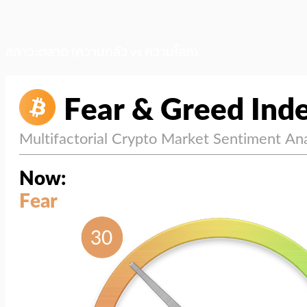
สภาวะตลาด (ความกลัว vs ความโลภ)