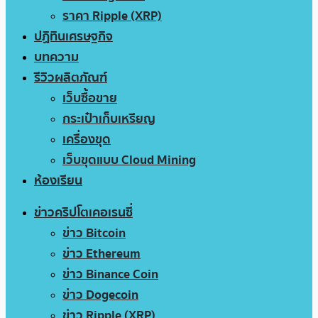
ราคา Ripple (XRP)
ปฏิทินเศรษฐกิจ
บทความ
รีวิวผลิตภัณฑ์
เว็บซื้อขาย
กระเป๋าเก็บเหรียญ
เครื่องขุด
เว็บขุดแบบ Cloud Mining
ห้องเรียน
ข่าวคริปโตเคอเรนซี่
ข่าว Bitcoin
ข่าว Ethereum
ข่าว Binance Coin
ข่าว Dogecoin
ข่าว Ripple (XRP)