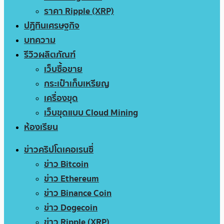
ราคา Ripple (XRP)
ปฏิทินเศรษฐกิจ
บทความ
รีวิวผลิตภัณฑ์
เว็บซื้อขาย
กระเป๋าเก็บเหรียญ
เครื่องขุด
เว็บขุดแบบ Cloud Mining
ห้องเรียน
ข่าวคริปโตเคอเรนซี่
ข่าว Bitcoin
ข่าว Ethereum
ข่าว Binance Coin
ข่าว Dogecoin
ข่าว Ripple (XRP)