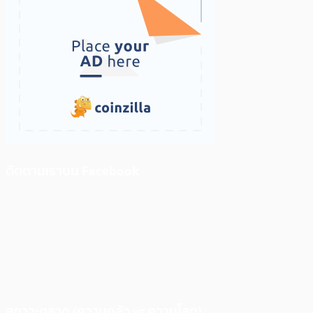
ติดตามเราบน Facebook
สภาวะตลาด (ความกลัว vs ความโลภ)