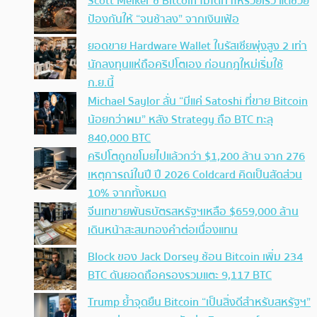
Scott Melker ชี้ Bitcoin ไม่ได้ทำให้รวยเร็ว แต่ช่วย
ป้องกันให้ “จนช้าลง” จากเงินเฟ้อ
ยอดขาย Hardware Wallet ในรัสเซียพุ่งสูง 2 เท่า
นักลงทุนแห่ถือคริปโตเอง ก่อนกฎใหม่เริ่มใช้
ก.ย.นี้
Michael Saylor ลั่น “มีแค่ Satoshi ที่ขาย Bitcoin
น้อยกว่าผม” หลัง Strategy ถือ BTC ทะลุ
840,000 BTC
คริปโตถูกขโมยไปแล้วกว่า $1,200 ล้าน จาก 276
เหตุการณ์ในปี ปี 2026 Coldcard คิดเป็นสัดส่วน
10% จากทั้งหมด
จีนเทขายพันธบัตรสหรัฐฯเหลือ $659,000 ล้าน
เดินหน้าสะสมทองคำต่อเนื่องแทน
Block ของ Jack Dorsey ช้อน Bitcoin เพิ่ม 234
BTC ดันยอดถือครองรวมแตะ 9,117 BTC
Trump ย้ำจุดยืน Bitcoin “เป็นสิ่งดีสำหรับสหรัฐฯ”