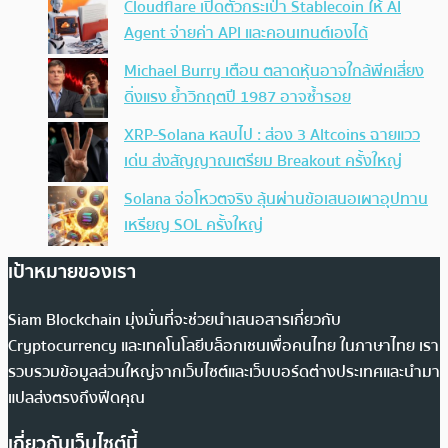
Cloudflare เปิดตัวกระเป๋า Stablecoin ให้ AI
Agent จ่ายค่า API และคอนเทนต์เองได้
Michael Burry เตือน ตลาดหุ้นอาจใกล้พีคเสี่ยง
ดิ่งแรง ย้ำวิกฤตปี 1987 อาจซ้ำรอย
XRP-Solana หลบไป : ส่อง 3 Altcoins ฉายแวว
เด่น ส่งสัญญาณเตรียม Breakout ครั้งใหญ่
Solana จ่อโหวตจริง ลุ้นผ่านข้อเสนอเผาอุปทาน
เหรียญ SOL ครั้งใหญ่
เป้าหมายของเรา
Siam Blockchain มุ่งมั่นที่จะช่วยนำเสนอสารเกี่ยวกับ
Cryptocurrency และเทคโนโลยีบล็อกเชนเพื่อคนไทย ในภาษาไทย เรา
รวบรวมข้อมูลส่วนใหญ่จากเว็บไซต์และเว็บบอร์ดต่างประเทศและนำมา
แปลส่งตรงถึงฟีดคุณ
เกี่ยวกับเว็บไซต์นี้