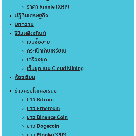
ราคา Ripple (XRP)
ปฏิทินเศรษฐกิจ
บทความ
รีวิวผลิตภัณฑ์
เว็บซื้อขาย
กระเป๋าเก็บเหรียญ
เครื่องขุด
เว็บขุดแบบ Cloud Mining
ห้องเรียน
ข่าวคริปโตเคอเรนซี่
ข่าว Bitcoin
ข่าว Ethereum
ข่าว Binance Coin
ข่าว Dogecoin
ข่าว Ripple (XRP)