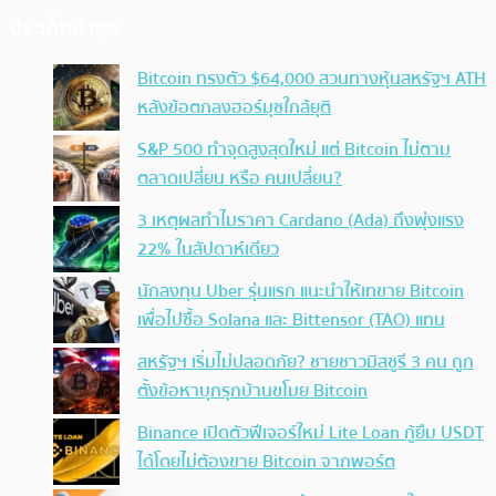
ประเด็นล่าสุด
Bitcoin ทรงตัว $64,000 สวนทางหุ้นสหรัฐฯ ATH
หลังข้อตกลงฮอร์มุซใกล้ยุติ
S&P 500 ทำจุดสูงสุดใหม่ แต่ Bitcoin ไม่ตาม
ตลาดเปลี่ยน หรือ คนเปลี่ยน?
3 เหตุผลทำไมราคา Cardano (Ada) ถึงพุ่งแรง
22% ในสัปดาห์เดียว
นักลงทุน Uber รุ่นแรก แนะนำให้เทขาย Bitcoin
เพื่อไปซื้อ Solana และ Bittensor (TAO) แทน
สหรัฐฯ เริ่มไม่ปลอดภัย? ชายชาวมิสซูรี 3 คน ถูก
ตั้งข้อหาบุกรุกบ้านขโมย Bitcoin
Binance เปิดตัวฟีเจอร์ใหม่ Lite Loan กู้ยืม USDT
ได้โดยไม่ต้องขาย Bitcoin จากพอร์ต