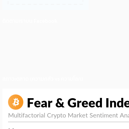
ติดตามเราบน Facebook
สภาวะตลาด (ความกลัว vs ความโลภ)