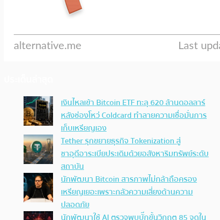
ประเด็นล่าสุด
เงินไหลเข้า Bitcoin ETF ทะลุ 620 ล้านดอลลาร์
หลังช่องโหว่ Coldcard ทำลายความเชื่อมั่นการ
เก็บเหรียญเอง
Tether รุกขยายธุรกิจ Tokenization สู่
ซาอุดีอาระเบียประเดิมด้วยอสังหาริมทรัพย์ระดับ
สถาบัน
นักพัฒนา Bitcoin สารภาพไม่กล้าถือครอง
เหรียญเยอะเพราะกลัวความเสี่ยงด้านความ
ปลอดภัย
นักพัฒนาใช้ AI ตรวจพบบั๊กขั้นวิกฤต 85 จุดใน