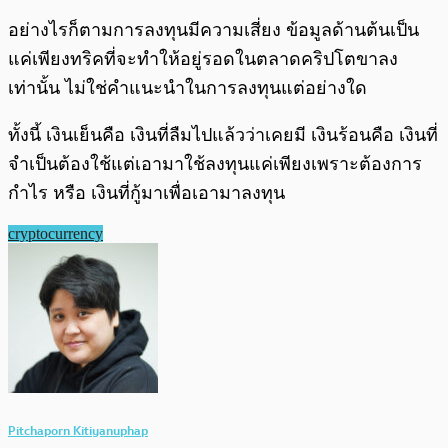
อย่างไรก็ตามการลงทุนมีความเสี่ยง ข้อมูลด้านต้นเป็น
แค่เพียงทริคที่จะทำให้อยู่รอดในตลาดคริปโตขาลง
เท่านั้น ไม่ใช่คำแนะนำในการลงทุนแต่อย่างใด
ทั้งนี้ เงินเย็นคือ เงินที่ลืมไปแล้วว่าเคยมี เงินร้อนคือ เงินที่
จำเป็นต้องใช้แต่เอามาใช้ลงทุนแค่เพียงเพราะต้องการ
กำไร หรือ เงินที่กู้มาเพื่อเอามาลงทุน
cryptocurrency
Pitchaporn Kitiyanuphap