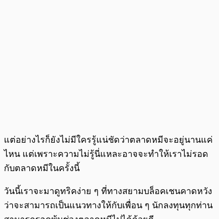
แต่อย่างไรก็ยังไม่มีใครรู้แน่ชัดว่าตลาดหมีจะอยู่นานแค่
ไหน แต่เพราะความไม่รู้นี่แหละอาจจะทำให้เราไม่รอด
กับตลาดหมีในครั้งนี้
วันนี้เราจะมาดูทริคง่าย ๆ ที่ทางสยามบล็อคเชนคาดหวัง
ว่าจะสามารถเป็นแนวทางให้กับเพื่อน ๆ นักลงทุนทุกท่าน