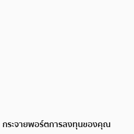
กระจายพอร์ตการลงทุนของคุณ