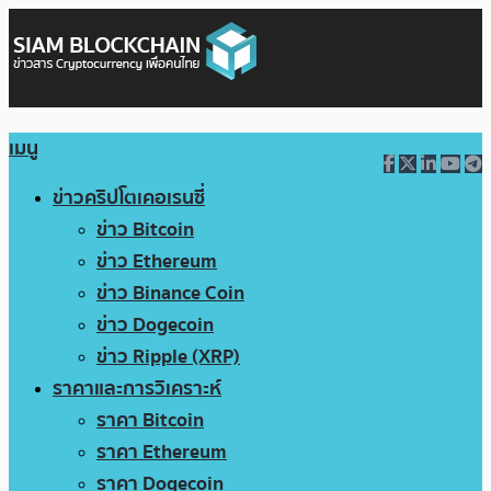
เมนู
ข่าวคริปโตเคอเรนซี่
ข่าว Bitcoin
ข่าว Ethereum
ข่าว Binance Coin
ข่าว Dogecoin
ข่าว Ripple (XRP)
ราคาและการวิเคราะห์
ราคา Bitcoin
ราคา Ethereum
ราคา Dogecoin