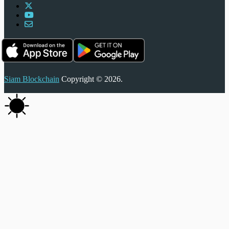
Siam Blockchain
Copyright © 2026.