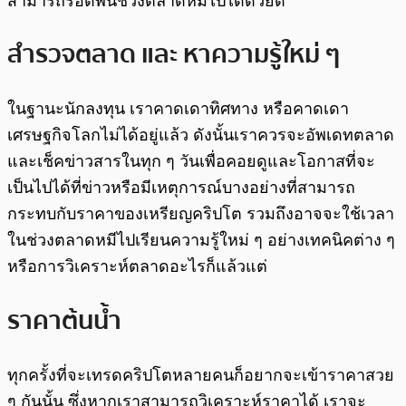
สามารถรอดพ้นช่วงตลาดหมีไปได้ด้วยดี
สำรวจตลาด และ หาความรู้ใหม่ ๆ
ในฐานะนักลงทุน เราคาดเดาทิศทาง หรือคาดเดา
เศรษฐกิจโลกไม่ได้อยู่แล้ว ดังนั้นเราควรจะอัพเดทตลาด
และเช็คข่าวสารในทุก ๆ วันเพื่อคอยดูและโอกาสที่จะ
เป็นไปได้ที่ข่าวหรือมีเหตุการณ์บางอย่างที่สามารถ
กระทบกับราคาของเหรียญคริปโต รวมถึงอาจจะใช้เวลา
ในช่วงตลาดหมีไปเรียนความรู้ใหม่ ๆ อย่างเทคนิคต่าง ๆ
หรือการวิเคราะห์ตลาดอะไรก็แล้วแต่
ราคาต้นน้ำ
ทุกครั้งที่จะเทรดคริปโตหลายคนก็อยากจะเข้าราคาสวย
ๆ กันนั้น ซึ่งหากเราสามารถวิเคราะห์ราคาได้ เราจะ