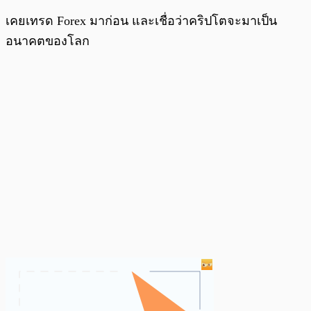
เคยเทรด Forex มาก่อน และเชื่อว่าคริปโตจะมาเป็น
อนาคตของโลก