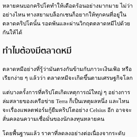
หลายคนบอกคริปโตทำให้เดือดร้อนอย่างมากมาย ไม่ว่า
อย่างไหน ทางสยามบล็อกเชนก็อยากให้ทุกคนที่อยู่ใน
ตลาดคริปโตนั้น รอดพ้นและผ่านวิกฤตตลาดหมีไปด้วย
กันให้ได้
ทำไมต้องมีตลาดหมี
ตลาดหมีอย่างที่รู้ว่ามันตรงกันข้ามกับภาวะเงินเฟ้อ หรือ
เรียกง่าย ๆ แล้วว่า ตลาดหมีจะเกิดขึ้นตามเศรษฐกิจโลก
แต่บางครั้งการที่คริปโตเกิดเหตุการณ์ใหญ่ ๆ อย่างการ
ล่มสลายของเครือข่าย Terra ก็เป็นเหตุผลหนึ่ง และไหน
จะเรื่องแพลตฟอร์มกู้ยืมคริปโตอย่าง Celsius อีก อาจจะ
สั่นคลอนความเชื่อมั่นของนักลงทุนหลายคน
โดยพื้นฐานแล้ว ราคาที่ลดลงอย่างต่อเนื่องจากระดับ