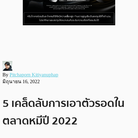
By
Pitchaporn Kitiyanuphap
มิถุนายน 16, 2022
5 เคล็ดลับการเอาตัวรอดใน
ตลาดหมีปี 2022