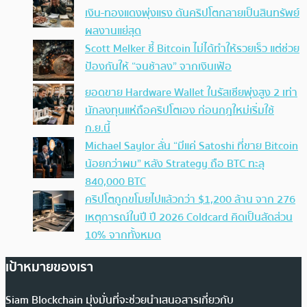
เงิน-ทองแดงพุ่งแรง ดันคริปโตกลายเป็นสินทรัพย์
ผลงานแย่สุด
Scott Melker ชี้ Bitcoin ไม่ได้ทำให้รวยเร็ว แต่ช่วย
ป้องกันให้ “จนช้าลง” จากเงินเฟ้อ
ยอดขาย Hardware Wallet ในรัสเซียพุ่งสูง 2 เท่า
นักลงทุนแห่ถือคริปโตเอง ก่อนกฎใหม่เริ่มใช้
ก.ย.นี้
Michael Saylor ลั่น “มีแค่ Satoshi ที่ขาย Bitcoin
น้อยกว่าผม” หลัง Strategy ถือ BTC ทะลุ
840,000 BTC
คริปโตถูกขโมยไปแล้วกว่า $1,200 ล้าน จาก 276
เหตุการณ์ในปี ปี 2026 Coldcard คิดเป็นสัดส่วน
10% จากทั้งหมด
เป้าหมายของเรา
Siam Blockchain มุ่งมั่นที่จะช่วยนำเสนอสารเกี่ยวกับ