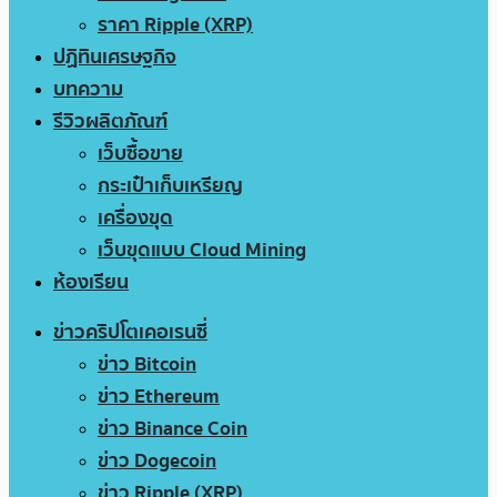
ราคา Ripple (XRP)
ปฏิทินเศรษฐกิจ
บทความ
รีวิวผลิตภัณฑ์
เว็บซื้อขาย
กระเป๋าเก็บเหรียญ
เครื่องขุด
เว็บขุดแบบ Cloud Mining
ห้องเรียน
ข่าวคริปโตเคอเรนซี่
ข่าว Bitcoin
ข่าว Ethereum
ข่าว Binance Coin
ข่าว Dogecoin
ข่าว Ripple (XRP)