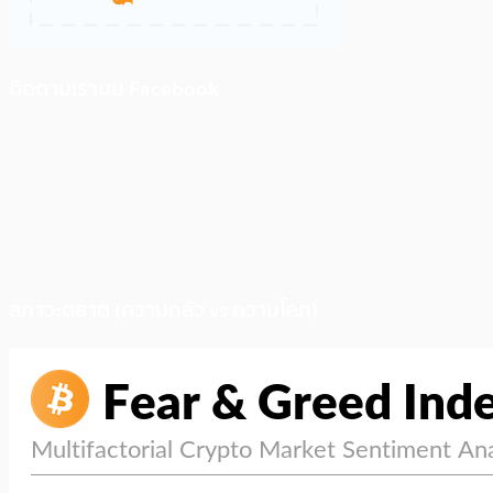
ติดตามเราบน Facebook
สภาวะตลาด (ความกลัว vs ความโลภ)