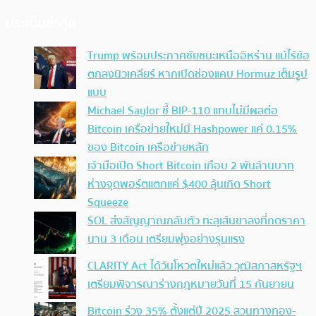
ประเด็นล่าสุด
Trump พร้อมประกาศชัยชนะเหนืออิหร่าน แม้ไร้ข้อ
ตกลงนิวเคลียร์ หากเปิดช่องแคบ Hormuz เต็มรูป
แบบ
Michael Saylor ชี้ BIP-110 แทบไม่มีผลต่อ
Bitcoin เครือข่ายใหม่มี Hashpower แค่ 0.15%
ของ Bitcoin เครือข่ายหลัก
เจ้ามือเปิด Short Bitcoin เกือบ 2 พันล้านบาท
ห่างจุดพอร์ตแตกแค่ $400 ลุ้นเกิด Short
Squeeze
SOL ส่งสัญญาณกลับตัว ทะลุเส้นขาลงที่กดราคา
นาน 3 เดือน เตรียมพุ่งอย่างรุนแรง
CLARITY Act ได้วันโหวตใหม่แล้ว วุฒิสภาสหรัฐฯ
เตรียมพิจารณาร่างกฎหมายวันที่ 15 กันยายน
Bitcoin ร่วง 35% ตั้งแต่ปี 2025 สวนทางทอง-