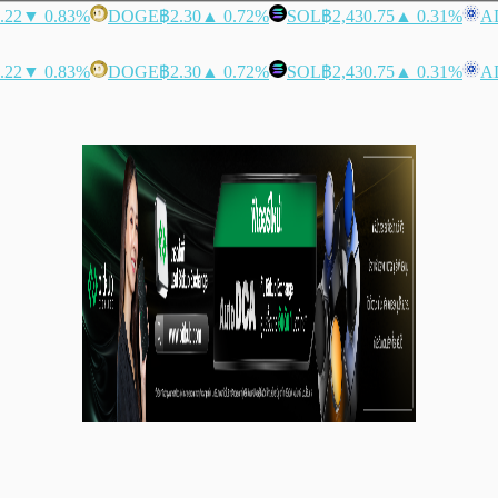
.22
▼ 0.83%
DOGE
฿2.30
▲ 0.72%
SOL
฿2,430.75
▲ 0.31%
A
.22
▼ 0.83%
DOGE
฿2.30
▲ 0.72%
SOL
฿2,430.75
▲ 0.31%
A