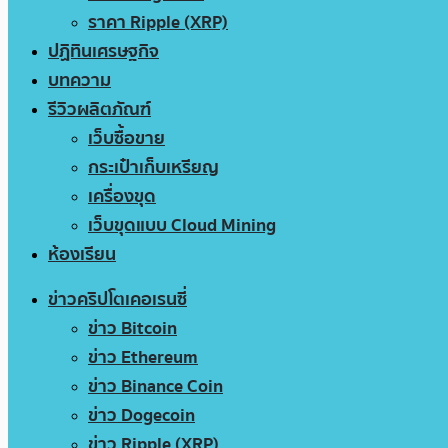
ราคา Ripple (XRP)
ปฏิทินเศรษฐกิจ
บทความ
รีวิวผลิตภัณฑ์
เว็บซื้อขาย
กระเป๋าเก็บเหรียญ
เครื่องขุด
เว็บขุดแบบ Cloud Mining
ห้องเรียน
ข่าวคริปโตเคอเรนซี่
ข่าว Bitcoin
ข่าว Ethereum
ข่าว Binance Coin
ข่าว Dogecoin
ข่าว Ripple (XRP)