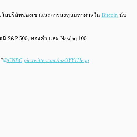
0:00
/
0:00
ันภายในบริษัทของเขาและการลงทุนมหาศาลใน
Bitcoin
นับ
ับดัชนี S&P 500, ทองคำ และ Nasdaq 100
."
@CNBC
pic.twitter.com/mzOYY1Heqp