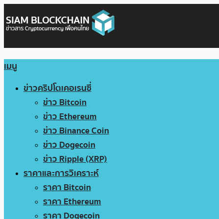
เมนู
ข่าวคริปโตเคอเรนซี่
ข่าว Bitcoin
ข่าว Ethereum
ข่าว Binance Coin
ข่าว Dogecoin
ข่าว Ripple (XRP)
ราคาและการวิเคราะห์
ราคา Bitcoin
ราคา Ethereum
ราคา Dogecoin