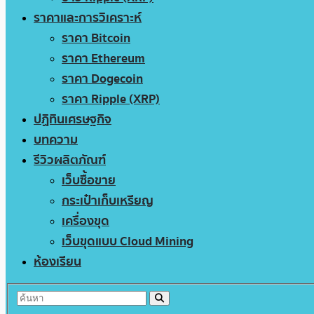
ราคาและการวิเคราะห์
ราคา Bitcoin
ราคา Ethereum
ราคา Dogecoin
ราคา Ripple (XRP)
ปฏิทินเศรษฐกิจ
บทความ
รีวิวผลิตภัณฑ์
เว็บซื้อขาย
กระเป๋าเก็บเหรียญ
เครื่องขุด
เว็บขุดแบบ Cloud Mining
ห้องเรียน