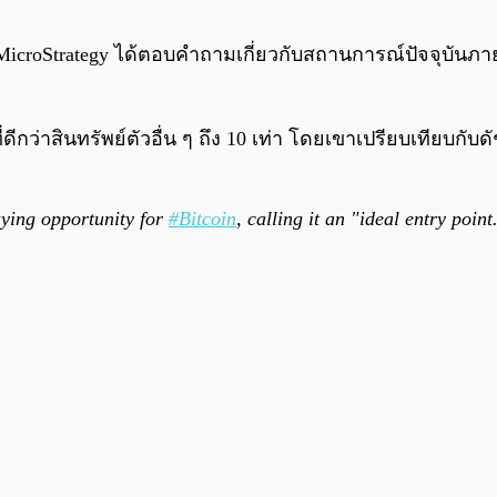
O MicroStrategy ได้ตอบคำถามเกี่ยวกับสถานการณ์ปัจจุบ
ี่ดีกว่าสินทรัพย์ตัวอื่น ๆ ถึง 10 เท่า โดยเขาเปรียบเทียบก
uying opportunity for
#Bitcoin
, calling it an "ideal entry point