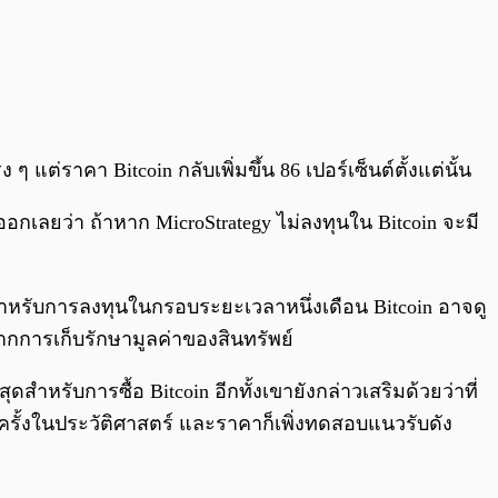
 แต่ราคา Bitcoin กลับเพิ่มขึ้น 86 เปอร์เซ็นต์ตั้งแต่นั้น
ม่ออกเลยว่า ถ้าหาก MicroStrategy ไม่ลงทุนใน Bitcoin จะมี
าสำหรับการลงทุนในกรอบระยะเวลาหนึ่งเดือน Bitcoin อาจดู
นจากการเก็บรักษามูลค่าของสินทรัพย์
ดสำหรับการซื้อ Bitcoin อีกทั้งเขายังกล่าวเสริมด้วยว่าที่
่ครั้งในประวัติศาสตร์ และราคาก็เพิ่งทดสอบแนวรับดัง