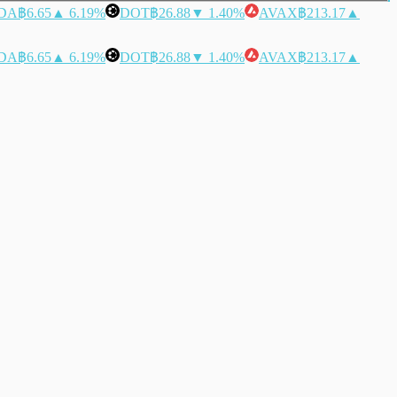
DA
฿6.65
▲ 6.19%
DOT
฿26.88
▼ 1.40%
AVAX
฿213.17
▲
DA
฿6.65
▲ 6.19%
DOT
฿26.88
▼ 1.40%
AVAX
฿213.17
▲