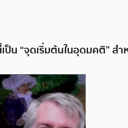
เป็น “จุดเริ่มต้นในอุดมคติ” สำ