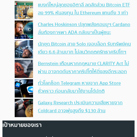
แบงก์ใหญ่สุดของอิตาลี ลดสัดส่วน Bitcoin ETF
ลง 99% หันลงทุน ใน Ethereum แทนถึง 3 เท่า
Charles Hoskinson ปลุกพลังคอมมูฯ Cardano
ลั่นต้องการพา ADA กลับมาเป็นผู้ชนะ
นักขุด Bitcoin สาย Solo เจอบล็อก รับทรัพย์คน
เดียว 6.6 ล้านบาท ไม่สนวิกฤตศรัทธาคริปโทฯ
Bernstein เตือนหากกฎหมาย CLARITY Act ไม่
ผ่าน อาจกดดันราคาคริปโตให้ดิ่งลงอีกระลอก
ทั่วโลกช็อก Telegram หายจาก App Store
ชั่วคราว ก่อนกลับมาใช้งานได้ปกติ
Galaxy Research ประเมินความเสียหายจาก
Coldcard อาจพุ่งสูงถึง $130 ล้าน
เป้าหมายของเรา