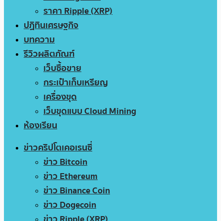
ราคา Ripple (XRP)
ปฏิทินเศรษฐกิจ
บทความ
รีวิวผลิตภัณฑ์
เว็บซื้อขาย
กระเป๋าเก็บเหรียญ
เครื่องขุด
เว็บขุดแบบ Cloud Mining
ห้องเรียน
ข่าวคริปโตเคอเรนซี่
ข่าว Bitcoin
ข่าว Ethereum
ข่าว Binance Coin
ข่าว Dogecoin
ข่าว Ripple (XRP)