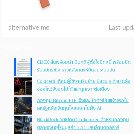
ประเด็นล่าสุด
CLICX ลั่นพร้อมดำเนินคดีผู้ตั้งใจบิดหนี้ พร้อมปิด
รับสมัครชั่วคราวหลังคนแห่ยื่นจนระบบล้น
Coldcard เตือนผู้ใช้งานรีบย้าย Bitcoin ด่วน หลัง
ช่องโหว่ยังอุดไม่ได้ และถูกเจาะต่อเนื่อง
กองทุน Bitcoin ETF เจ๊งและปิดตัวเป็นแห่งแรกใน
สหรัฐหลังเงินทุนไหลออกไปฝั่ง AI
BlackRock ลุยเปิดตัว Tokenized สำหรับกองทุน
ตลาดเงินยุโรปมูลค่า 3.11 แสนล้านดอลลาร์