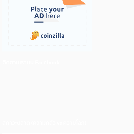
ติดตามเราบน Facebook
สภาวะตลาด (ความกลัว vs ความโลภ)