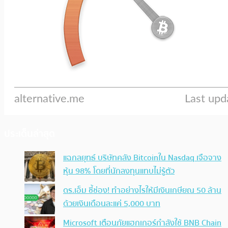
ประเด็นล่าสุด
แฉกลยุทธ์ บริษัทคลัง Bitcoinใน Nasdaq เจือจาง
หุ้น 98% โดยที่นักลงทุนแทบไม่รู้ตัว
ดร.เอ็ม ชี้ช่อง! ทำอย่างไรให้มีเงินเกษียณ 50 ล้าน
ด้วยเงินเดือนละแค่ 5,000 บาท
Microsoft เตือนภัยแฮกเกอร์กำลังใช้ BNB Chain