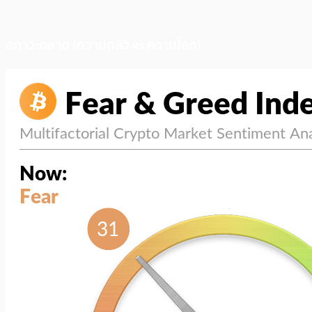
สภาวะตลาด (ความกลัว vs ความโลภ)