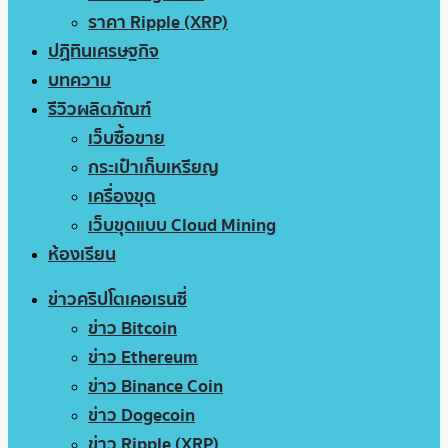
ราคา Ripple (XRP)
ปฏิทินเศรษฐกิจ
บทความ
รีวิวผลิตภัณฑ์
เว็บซื้อขาย
กระเป๋าเก็บเหรียญ
เครื่องขุด
เว็บขุดแบบ Cloud Mining
ห้องเรียน
ข่าวคริปโตเคอเรนซี่
ข่าว Bitcoin
ข่าว Ethereum
ข่าว Binance Coin
ข่าว Dogecoin
ข่าว Ripple (XRP)