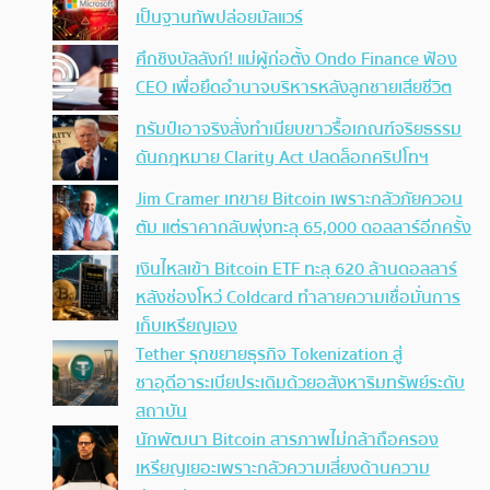
เป็นฐานทัพปล่อยมัลแวร์
ศึกชิงบัลลังก์! แม่ผู้ก่อตั้ง Ondo Finance ฟ้อง
CEO เพื่อยึดอำนาจบริหารหลังลูกชายเสียชีวิต
ทรัมป์เอาจริง สั่งทำเนียบขาวรื้อเกณฑ์จริยธรรม
ดันกฎหมาย Clarity Act ปลดล็อกคริปโทฯ
Jim Cramer เทขาย Bitcoin เพราะกลัวภัยควอน
ตัม แต่ราคากลับพุ่งทะลุ 65,000 ดอลลาร์อีกครั้ง
เงินไหลเข้า Bitcoin ETF ทะลุ 620 ล้านดอลลาร์
หลังช่องโหว่ Coldcard ทำลายความเชื่อมั่นการ
เก็บเหรียญเอง
Tether รุกขยายธุรกิจ Tokenization สู่
ซาอุดีอาระเบียประเดิมด้วยอสังหาริมทรัพย์ระดับ
สถาบัน
นักพัฒนา Bitcoin สารภาพไม่กล้าถือครอง
เหรียญเยอะเพราะกลัวความเสี่ยงด้านความ