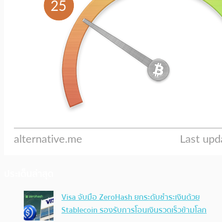
ประเด็นล่าสุด
Visa จับมือ ZeroHash ยกระดับชำระเงินด้วย
Stablecoin รองรับการโอนเงินรวดเร็วข้ามโลก