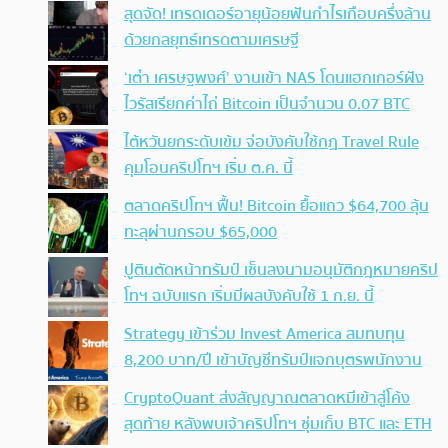
สุดจัด! เทรดเดอร์อายุน้อยฟันกำไรเกือบครึ่งล้าน
ด้วยกลยุทธ์เทรดตามเศรษฐี
‘เต๋า เศรษฐพงศ์’ งานเข้า NAS โดนแฮกเกอร์ฝัง
ไวรัสเรียกค่าไถ่ Bitcoin เป็นจำนวน 0.07 BTC
ไต้หวันยกระดับเข้ม จ่อบังคับใช้กฏ Travel Rule
คุมโอนคริปโทฯ เริ่ม ต.ค. นี้
ตลาดคริปโทฯ ฟื้น! Bitcoin ยื้อแถว $64,700 ลุ้น
ทะลุผ่านกรอบ $65,000
ปูตินตัดหน้าทรัมป์ เซ็นลงนามอนุมัติกฎหมายคริป
โทฯ ฉบับแรก เริ่มมีผลบังคับใช้ 1 ก.ย. นี้
Strategy เข้าร่วม Invest America สมทบทุน
8,200 บาท/ปี เข้าบัญชีทรัมป์แจกบุตรพนักงาน
CryptoQuant ส่งสัญญาณตลาดหมีเข้าสู่โค้ง
สุดท้าย หลังพบเจ้าคริปโทฯ ซุ่มเก็บ BTC และ ETH