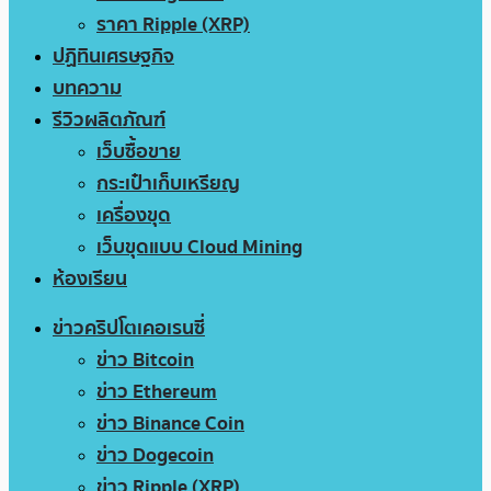
ราคา Ripple (XRP)
ปฏิทินเศรษฐกิจ
บทความ
รีวิวผลิตภัณฑ์
เว็บซื้อขาย
กระเป๋าเก็บเหรียญ
เครื่องขุด
เว็บขุดแบบ Cloud Mining
ห้องเรียน
ข่าวคริปโตเคอเรนซี่
ข่าว Bitcoin
ข่าว Ethereum
ข่าว Binance Coin
ข่าว Dogecoin
ข่าว Ripple (XRP)