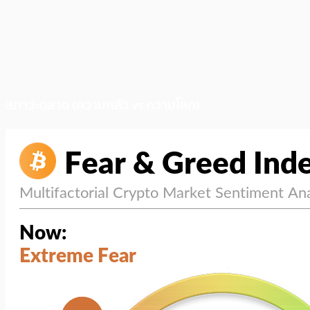
สภาวะตลาด (ความกลัว vs ความโลภ)