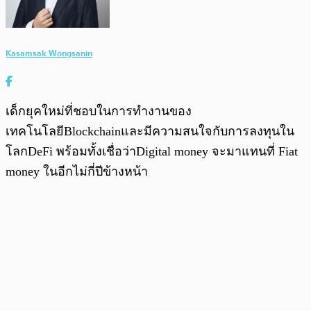
Kasamsak Wongsanin
เด็กยุคใหม่ที่ชอบในการทำงานของ
เทคโนโลยีBlockchainและมีความสนใจกับการลงทุนใน
โลกDeFi พร้อมทั้งเชื่อว่าDigital money จะมาแทนที่ Fiat
money ในอีกไม่กี่ปีข้างหน้า