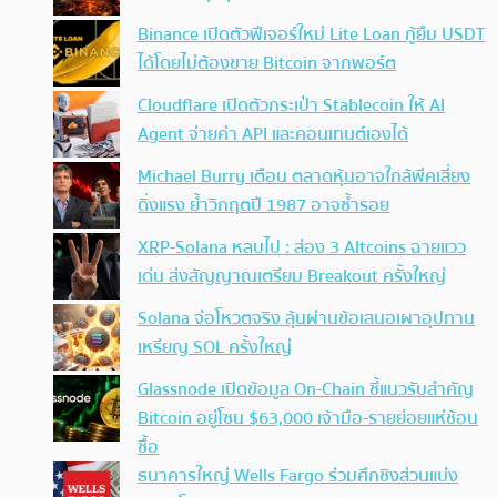
Binance เปิดตัวฟีเจอร์ใหม่ Lite Loan กู้ยืม USDT
ได้โดยไม่ต้องขาย Bitcoin จากพอร์ต
Cloudflare เปิดตัวกระเป๋า Stablecoin ให้ AI
Agent จ่ายค่า API และคอนเทนต์เองได้
Michael Burry เตือน ตลาดหุ้นอาจใกล้พีคเสี่ยง
ดิ่งแรง ย้ำวิกฤตปี 1987 อาจซ้ำรอย
XRP-Solana หลบไป : ส่อง 3 Altcoins ฉายแวว
เด่น ส่งสัญญาณเตรียม Breakout ครั้งใหญ่
Solana จ่อโหวตจริง ลุ้นผ่านข้อเสนอเผาอุปทาน
เหรียญ SOL ครั้งใหญ่
Glassnode เปิดข้อมูล On-Chain ชี้แนวรับสำคัญ
Bitcoin อยู่โซน $63,000 เจ้ามือ-รายย่อยแห่ช้อน
ซื้อ
ธนาคารใหญ่ Wells Fargo ร่วมศึกชิงส่วนแบ่ง