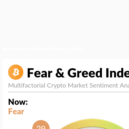
สภาวะตลาด (ความกลัว vs ความโลภ)