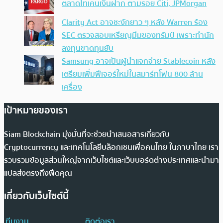
ตลาดโทเคนเงินฝาก ตามรอย Citi, JPMorgan
Clarity Act อาจชะงักยาว ๆ หลัง Warren ร้อง
SEC ตรวจสอบเหรียญมีมของทรัมป์ เพราะทำนัก
ลงทุนขาดทุนยับ
Samsung อาจเป็นผู้นำแจกจ่าย Stablecoin หลัง
เตรียมเพิ่มฟีเจอร์ใหม่ในสมาร์ทโฟน 800 ล้าน
เครื่อง
เป้าหมายของเรา
Siam Blockchain มุ่งมั่นที่จะช่วยนำเสนอสารเกี่ยวกับ
Cryptocurrency และเทคโนโลยีบล็อกเชนเพื่อคนไทย ในภาษาไทย เรา
รวบรวมข้อมูลส่วนใหญ่จากเว็บไซต์และเว็บบอร์ดต่างประเทศและนำมา
แปลส่งตรงถึงฟีดคุณ
เกี่ยวกับเว็บไซต์นี้
ทีมงาน
ติดต่อเรา