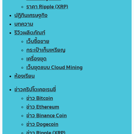
ราคา Ripple (XRP)
ปฏิทินเศรษฐกิจ
บทความ
รีวิวผลิตภัณฑ์
เว็บซื้อขาย
กระเป๋าเก็บเหรียญ
เครื่องขุด
เว็บขุดแบบ Cloud Mining
ห้องเรียน
ข่าวคริปโตเคอเรนซี่
ข่าว Bitcoin
ข่าว Ethereum
ข่าว Binance Coin
ข่าว Dogecoin
ข่าว Ripple (XRP)