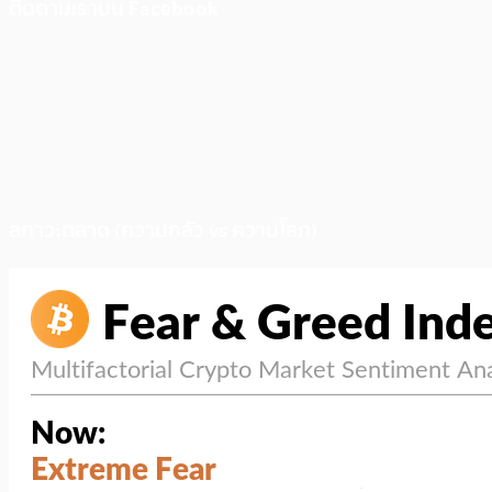
ติดตามเราบน Facebook
สภาวะตลาด (ความกลัว vs ความโลภ)