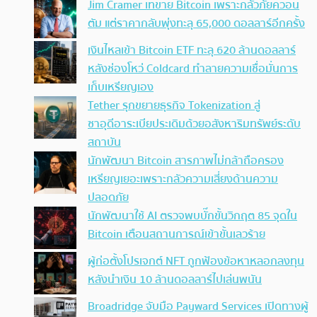
Jim Cramer เทขาย Bitcoin เพราะกลัวภัยควอน
ตัม แต่ราคากลับพุ่งทะลุ 65,000 ดอลลาร์อีกครั้ง
เงินไหลเข้า Bitcoin ETF ทะลุ 620 ล้านดอลลาร์
หลังช่องโหว่ Coldcard ทำลายความเชื่อมั่นการ
เก็บเหรียญเอง
Tether รุกขยายธุรกิจ Tokenization สู่
ซาอุดีอาระเบียประเดิมด้วยอสังหาริมทรัพย์ระดับ
สถาบัน
นักพัฒนา Bitcoin สารภาพไม่กล้าถือครอง
เหรียญเยอะเพราะกลัวความเสี่ยงด้านความ
ปลอดภัย
นักพัฒนาใช้ AI ตรวจพบบั๊กขั้นวิกฤต 85 จุดใน
Bitcoin เตือนสถานการณ์เข้าขั้นเลวร้าย
ผู้ก่อตั้งโปรเจกต์ NFT ถูกฟ้องข้อหาหลอกลงทุน
หลังนำเงิน 10 ล้านดอลลาร์ไปเล่นพนัน
Broadridge จับมือ Payward Services เปิดทางผู้