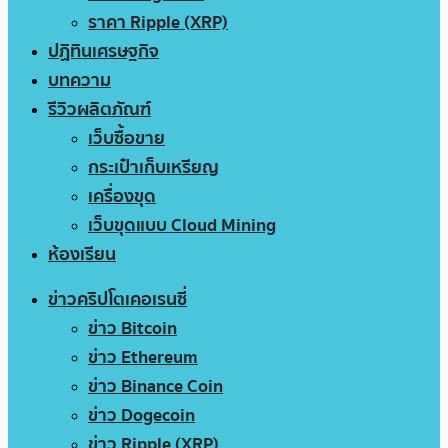
ราคา Ripple (XRP)
ปฏิทินเศรษฐกิจ
บทความ
รีวิวผลิตภัณฑ์
เว็บซื้อขาย
กระเป๋าเก็บเหรียญ
เครื่องขุด
เว็บขุดแบบ Cloud Mining
ห้องเรียน
ข่าวคริปโตเคอเรนซี่
ข่าว Bitcoin
ข่าว Ethereum
ข่าว Binance Coin
ข่าว Dogecoin
ข่าว Ripple (XRP)