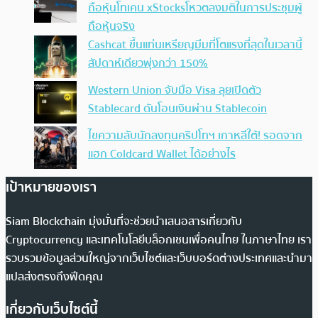
ถือหุ้นโทเคน xStocksโหวตลงมติในการประชุมผู้
ถือหุ้นจริง
Cashcat ขึ้นแท่นเหรียญมีมที่โตแรงที่สุดในเวลานี้
สัปดาห์เดียวพุ่งกว่า 150%
Western Union จับมือ Visa ลุยเปิดตัว
Stablecard ดันโอนเงินผ่าน Stablecoin
ไขความลับนักลงทุนคริปโทฯ เกาหลีใต้! รอดจาก
แฮก Coldcard Wallet ได้อย่างไร
เป้าหมายของเรา
Siam Blockchain มุ่งมั่นที่จะช่วยนำเสนอสารเกี่ยวกับ
Cryptocurrency และเทคโนโลยีบล็อกเชนเพื่อคนไทย ในภาษาไทย เรา
รวบรวมข้อมูลส่วนใหญ่จากเว็บไซต์และเว็บบอร์ดต่างประเทศและนำมา
แปลส่งตรงถึงฟีดคุณ
เกี่ยวกับเว็บไซต์นี้