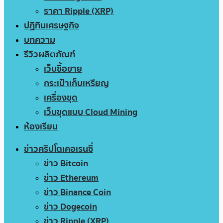
ราคา Ripple (XRP)
ปฏิทินเศรษฐกิจ
บทความ
รีวิวผลิตภัณฑ์
เว็บซื้อขาย
กระเป๋าเก็บเหรียญ
เครื่องขุด
เว็บขุดแบบ Cloud Mining
ห้องเรียน
ข่าวคริปโตเคอเรนซี่
ข่าว Bitcoin
ข่าว Ethereum
ข่าว Binance Coin
ข่าว Dogecoin
ข่าว Ripple (XRP)