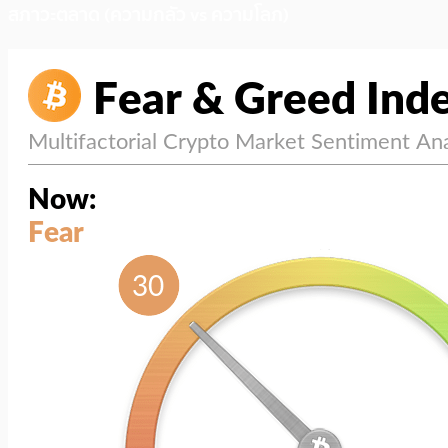
สภาวะตลาด (ความกลัว vs ความโลภ)