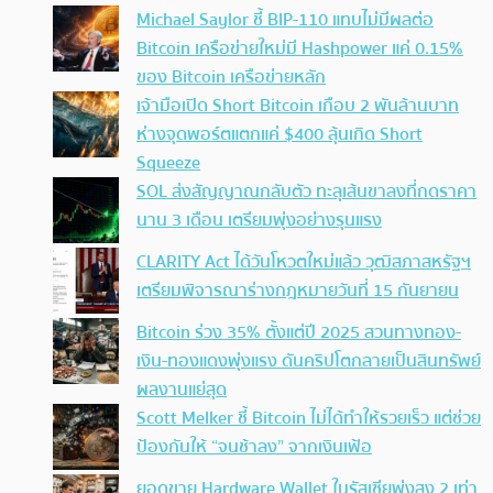
Michael Saylor ชี้ BIP-110 แทบไม่มีผลต่อ
Bitcoin เครือข่ายใหม่มี Hashpower แค่ 0.15%
ของ Bitcoin เครือข่ายหลัก
เจ้ามือเปิด Short Bitcoin เกือบ 2 พันล้านบาท
ห่างจุดพอร์ตแตกแค่ $400 ลุ้นเกิด Short
Squeeze
SOL ส่งสัญญาณกลับตัว ทะลุเส้นขาลงที่กดราคา
นาน 3 เดือน เตรียมพุ่งอย่างรุนแรง
CLARITY Act ได้วันโหวตใหม่แล้ว วุฒิสภาสหรัฐฯ
เตรียมพิจารณาร่างกฎหมายวันที่ 15 กันยายน
Bitcoin ร่วง 35% ตั้งแต่ปี 2025 สวนทางทอง-
เงิน-ทองแดงพุ่งแรง ดันคริปโตกลายเป็นสินทรัพย์
ผลงานแย่สุด
Scott Melker ชี้ Bitcoin ไม่ได้ทำให้รวยเร็ว แต่ช่วย
ป้องกันให้ “จนช้าลง” จากเงินเฟ้อ
ยอดขาย Hardware Wallet ในรัสเซียพุ่งสูง 2 เท่า