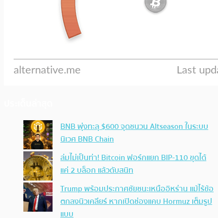
ประเด็นล่าสุด
BNB พุ่งทะลุ $600 จุดชนวน Altseason ในระบบ
นิเวศ BNB Chain
ล่มไม่เป็นท่า! Bitcoin ฟอร์กแยก BIP-110 ขุดได้
แค่ 2 บล็อก แล้วดับสนิท
Trump พร้อมประกาศชัยชนะเหนืออิหร่าน แม้ไร้ข้อ
ตกลงนิวเคลียร์ หากเปิดช่องแคบ Hormuz เต็มรูป
แบบ