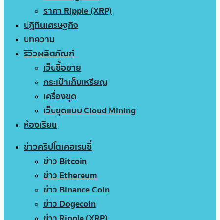
ราคา Ripple (XRP)
ปฏิทินเศรษฐกิจ
บทความ
รีวิวผลิตภัณฑ์
เว็บซื้อขาย
กระเป๋าเก็บเหรียญ
เครื่องขุด
เว็บขุดแบบ Cloud Mining
ห้องเรียน
ข่าวคริปโตเคอเรนซี่
ข่าว Bitcoin
ข่าว Ethereum
ข่าว Binance Coin
ข่าว Dogecoin
ข่าว Ripple (XRP)