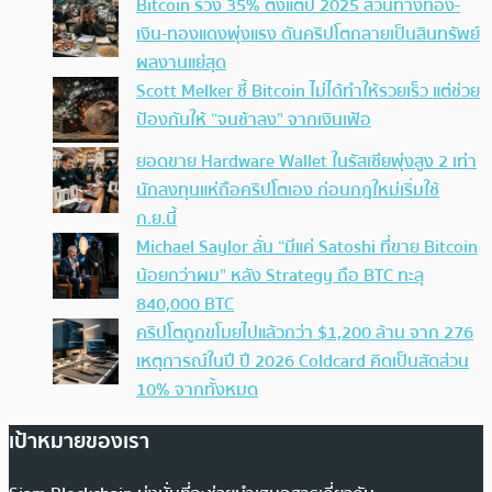
Bitcoin ร่วง 35% ตั้งแต่ปี 2025 สวนทางทอง-
เงิน-ทองแดงพุ่งแรง ดันคริปโตกลายเป็นสินทรัพย์
ผลงานแย่สุด
Scott Melker ชี้ Bitcoin ไม่ได้ทำให้รวยเร็ว แต่ช่วย
ป้องกันให้ “จนช้าลง” จากเงินเฟ้อ
ยอดขาย Hardware Wallet ในรัสเซียพุ่งสูง 2 เท่า
นักลงทุนแห่ถือคริปโตเอง ก่อนกฎใหม่เริ่มใช้
ก.ย.นี้
Michael Saylor ลั่น “มีแค่ Satoshi ที่ขาย Bitcoin
น้อยกว่าผม” หลัง Strategy ถือ BTC ทะลุ
840,000 BTC
คริปโตถูกขโมยไปแล้วกว่า $1,200 ล้าน จาก 276
เหตุการณ์ในปี ปี 2026 Coldcard คิดเป็นสัดส่วน
10% จากทั้งหมด
เป้าหมายของเรา