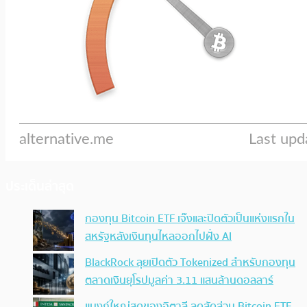
ประเด็นล่าสุด
กองทุน Bitcoin ETF เจ๊งและปิดตัวเป็นแห่งแรกใน
สหรัฐหลังเงินทุนไหลออกไปฝั่ง AI
BlackRock ลุยเปิดตัว Tokenized สำหรับกองทุน
ตลาดเงินยุโรปมูลค่า 3.11 แสนล้านดอลลาร์
แบงก์ใหญ่สุดของอิตาลี ลดสัดส่วน Bitcoin ETF