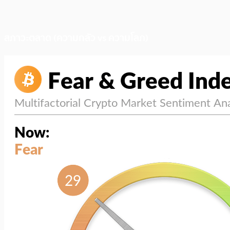
สภาวะตลาด (ความกลัว vs ความโลภ)