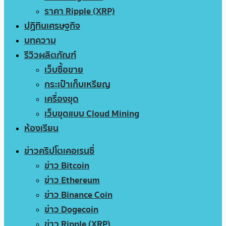
ราคา Ripple (XRP)
ปฏิทินเศรษฐกิจ
บทความ
รีวิวผลิตภัณฑ์
เว็บซื้อขาย
กระเป๋าเก็บเหรียญ
เครื่องขุด
เว็บขุดแบบ Cloud Mining
ห้องเรียน
ข่าวคริปโตเคอเรนซี่
ข่าว Bitcoin
ข่าว Ethereum
ข่าว Binance Coin
ข่าว Dogecoin
ข่าว Ripple (XRP)