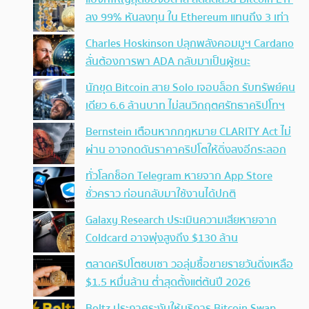
ลง 99% หันลงทุน ใน Ethereum แทนถึง 3 เท่า
Charles Hoskinson ปลุกพลังคอมมูฯ Cardano
ลั่นต้องการพา ADA กลับมาเป็นผู้ชนะ
นักขุด Bitcoin สาย Solo เจอบล็อก รับทรัพย์คน
เดียว 6.6 ล้านบาท ไม่สนวิกฤตศรัทธาคริปโทฯ
Bernstein เตือนหากกฎหมาย CLARITY Act ไม่
ผ่าน อาจกดดันราคาคริปโตให้ดิ่งลงอีกระลอก
ทั่วโลกช็อก Telegram หายจาก App Store
ชั่วคราว ก่อนกลับมาใช้งานได้ปกติ
Galaxy Research ประเมินความเสียหายจาก
Coldcard อาจพุ่งสูงถึง $130 ล้าน
ตลาดคริปโตซบเซา วอลุ่มซื้อขายรายวันดิ่งเหลือ
$1.5 หมื่นล้าน ต่ำสุดตั้งแต่ต้นปี 2026
Boltz ประกาศระงับให้บริการ Bitcoin Swap