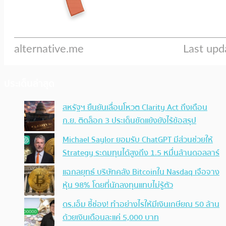
ประเด็นล่าสุด
สหรัฐฯ ยืนยันเลื่อนโหวต Clarity Act ถึงเดือน
ก.ย. ติดล็อก 3 ประเด็นขัดแย้งยังไร้ข้อสรุป
Michael Saylor ยอมรับ ChatGPT มีส่วนช่วยให้
Strategy ระดมทุนได้สูงถึง 1.5 หมื่นล้านดอลลาร์
แฉกลยุทธ์ บริษัทคลัง Bitcoinใน Nasdaq เจือจาง
หุ้น 98% โดยที่นักลงทุนแทบไม่รู้ตัว
ดร.เอ็ม ชี้ช่อง! ทำอย่างไรให้มีเงินเกษียณ 50 ล้าน
ด้วยเงินเดือนละแค่ 5,000 บาท