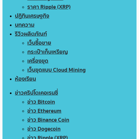
ราคา Ripple (XRP)
ปฏิทินเศรษฐกิจ
บทความ
รีวิวผลิตภัณฑ์
เว็บซื้อขาย
กระเป๋าเก็บเหรียญ
เครื่องขุด
เว็บขุดแบบ Cloud Mining
ห้องเรียน
ข่าวคริปโตเคอเรนซี่
ข่าว Bitcoin
ข่าว Ethereum
ข่าว Binance Coin
ข่าว Dogecoin
ข่าว Ripple (XRP)