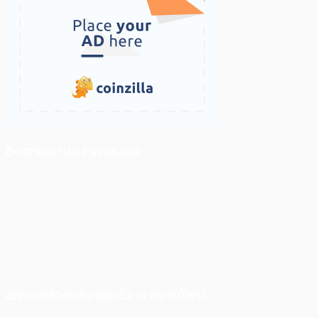
ติดตามเราบน Facebook
สภาวะตลาด (ความกลัว vs ความโลภ)