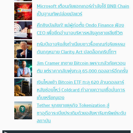
Microsoft เตือนภัยแฮกเกอร์กำลังใช้ BNB Chain
เป็นฐานทัพปล่อยมัลแวร์
ศึกชิงบัลลังก์! แม่ผู้ก่อตั้ง Ondo Finance ฟ้อง
CEO เพื่อยึดอำนาจบริหารหลังลูกชายเสียชีวิต
ทรัมป์เอาจริง สั่งทำเนียบขาวรื้อเกณฑ์จริยธรรม
ดันกฎหมาย Clarity Act ปลดล็อกคริปโทฯ
Jim Cramer เทขาย Bitcoin เพราะกลัวภัยควอน
ตัม แต่ราคากลับพุ่งทะลุ 65,000 ดอลลาร์อีกครั้ง
เงินไหลเข้า Bitcoin ETF ทะลุ 620 ล้านดอลลาร์
หลังช่องโหว่ Coldcard ทำลายความเชื่อมั่นการ
เก็บเหรียญเอง
Tether รุกขยายธุรกิจ Tokenization สู่
ซาอุดีอาระเบียประเดิมด้วยอสังหาริมทรัพย์ระดับ
สถาบัน