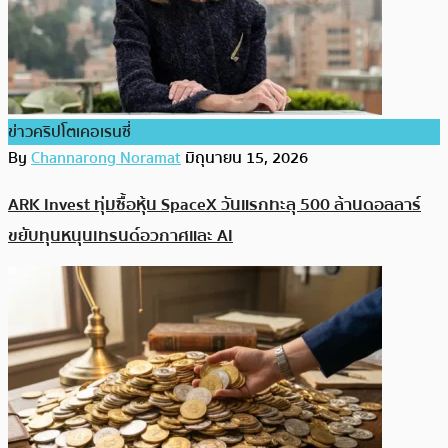
ข่าวคริปโตเคอเรนซี่
By
Channarong Noramat
มิถุนายน 15, 2026
ARK Invest ทุ่มซื้อหุ้น SpaceX วันแรกทะลุ 500 ล้านดอลลาร์
ขยับทุนหนุนเทรนด์อวกาศและ AI