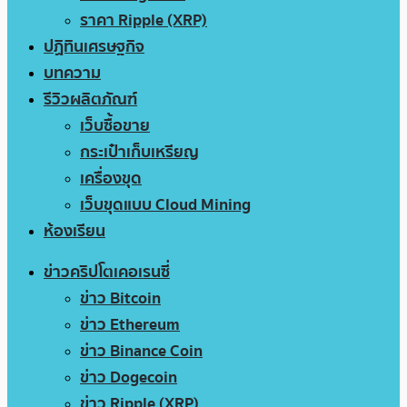
ราคา Ripple (XRP)
ปฏิทินเศรษฐกิจ
บทความ
รีวิวผลิตภัณฑ์
เว็บซื้อขาย
กระเป๋าเก็บเหรียญ
เครื่องขุด
เว็บขุดแบบ Cloud Mining
ห้องเรียน
ข่าวคริปโตเคอเรนซี่
ข่าว Bitcoin
ข่าว Ethereum
ข่าว Binance Coin
ข่าว Dogecoin
ข่าว Ripple (XRP)