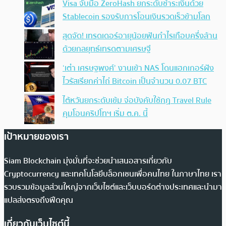
Visa จับมือ ZeroHash ยกระดับชำระเงินด้วย
Stablecoin รองรับการโอนเงินรวดเร็วข้ามโลก
สุดจัด! เทรดเดอร์อายุน้อยฟันกำไรเกือบครึ่งล้าน
ด้วยกลยุทธ์เทรดตามเศรษฐี
‘เต๋า เศรษฐพงศ์’ งานเข้า NAS โดนแฮกเกอร์ฝัง
ไวรัสเรียกค่าไถ่ Bitcoin เป็นจำนวน 0.07 BTC
ไต้หวันยกระดับเข้ม จ่อบังคับใช้กฏ Travel Rule
คุมโอนคริปโทฯ เริ่ม ต.ค. นี้
เป้าหมายของเรา
Siam Blockchain มุ่งมั่นที่จะช่วยนำเสนอสารเกี่ยวกับ
Cryptocurrency และเทคโนโลยีบล็อกเชนเพื่อคนไทย ในภาษาไทย เรา
รวบรวมข้อมูลส่วนใหญ่จากเว็บไซต์และเว็บบอร์ดต่างประเทศและนำมา
แปลส่งตรงถึงฟีดคุณ
เกี่ยวกับเว็บไซต์นี้