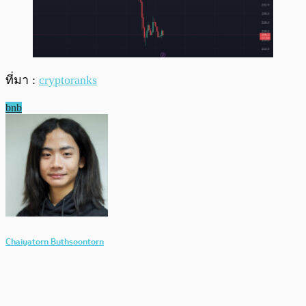
ที่มา :
cryptoranks
bnb
Chaiyatorn Buthsoontorn