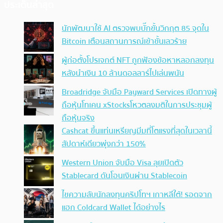
ประเด็นล่าสุด
นักพัฒนาใช้ AI ตรวจพบบั๊กขั้นวิกฤต 85 จุดใน
Bitcoin เตือนสถานการณ์เข้าขั้นเลวร้าย
ผู้ก่อตั้งโปรเจกต์ NFT ถูกฟ้องข้อหาหลอกลงทุน
หลังนำเงิน 10 ล้านดอลลาร์ไปเล่นพนัน
Broadridge จับมือ Payward Services เปิดทางผู้
ถือหุ้นโทเคน xStocksโหวตลงมติในการประชุมผู้
ถือหุ้นจริง
Cashcat ขึ้นแท่นเหรียญมีมที่โตแรงที่สุดในเวลานี้
สัปดาห์เดียวพุ่งกว่า 150%
Western Union จับมือ Visa ลุยเปิดตัว
Stablecard ดันโอนเงินผ่าน Stablecoin
ไขความลับนักลงทุนคริปโทฯ เกาหลีใต้! รอดจาก
แฮก Coldcard Wallet ได้อย่างไร