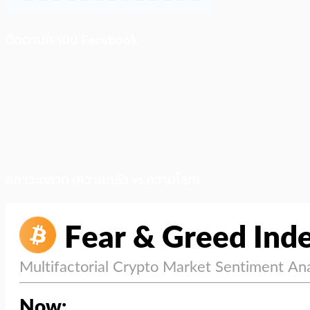
ติดตามเราบน Facebook
สภาวะตลาด (ความกลัว vs ความโลภ)