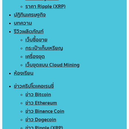
ราคา Ripple (XRP)
ปฏิทินเศรษฐกิจ
บทความ
รีวิวผลิตภัณฑ์
เว็บซื้อขาย
กระเป๋าเก็บเหรียญ
เครื่องขุด
เว็บขุดแบบ Cloud Mining
ห้องเรียน
ข่าวคริปโตเคอเรนซี่
ข่าว Bitcoin
ข่าว Ethereum
ข่าว Binance Coin
ข่าว Dogecoin
ข่าว Ripple (XRP)