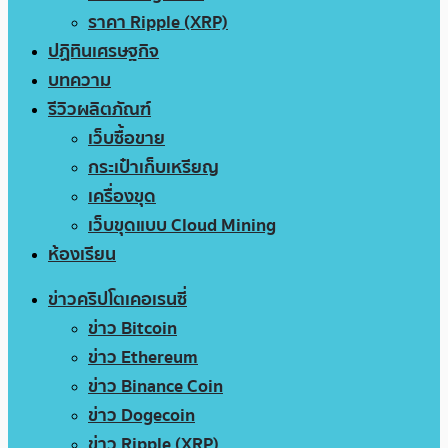
ราคา Ripple (XRP)
ปฏิทินเศรษฐกิจ
บทความ
รีวิวผลิตภัณฑ์
เว็บซื้อขาย
กระเป๋าเก็บเหรียญ
เครื่องขุด
เว็บขุดแบบ Cloud Mining
ห้องเรียน
ข่าวคริปโตเคอเรนซี่
ข่าว Bitcoin
ข่าว Ethereum
ข่าว Binance Coin
ข่าว Dogecoin
ข่าว Ripple (XRP)