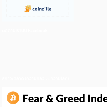
ติดตามเราบน Facebook
สภาวะตลาด (ความกลัว vs ความโลภ)