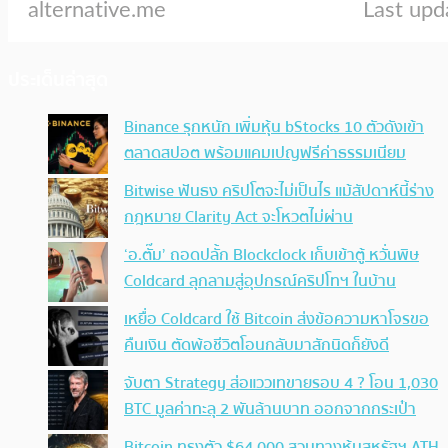
ประเด็นล่าสุด
Binance รุกหนัก เพิ่มหุ้น bStocks 10 ตัวดังเข้า
ตลาดสปอต พร้อมแคมเปญฟรีค่าธรรมเนียม
Bitwise ฟันธง คริปโตจะไม่เป็นไร แม้สัปดาห์นี้ร่าง
กฎหมาย Clarity Act จะโหวตไม่ผ่าน
‘อ.ตั๊ม’ ถอดปลั้ก Blockclock เก็บเข้าตู้ หวั่นพิษ
Coldcard ลุกลามสู่อุปกรณ์คริปโทฯ ในบ้าน
เหยื่อ Coldcard ใช้ Bitcoin ส่งข้อความหาโจรขอ
คืนเงิน ตัดพ้อชีวิตโอนกลับมาสักนิดก็ยังดี
จับตา Strategy ส่อแววเทขายรอบ 4 ? โอน 1,030
BTC มูลค่าทะลุ 2 พันล้านบาท ออกจากกระเป๋า
Bitcoin ทรงตัว $64,000 สวนทางหุ้นสหรัฐฯ ATH