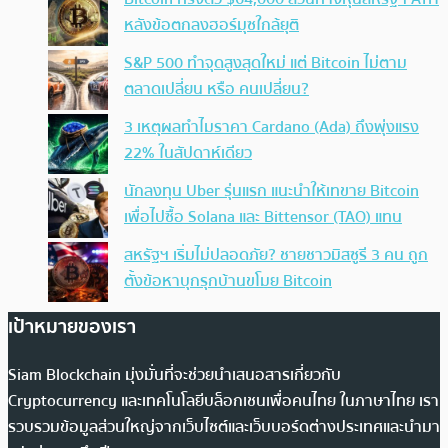
หลังข้อตกลงฮอร์มุซใกล้ยุติ
S&P 500 ทำจุดสูงสุดใหม่ แต่ Bitcoin ไม่ตาม
ตลาดเปลี่ยน หรือ คนเปลี่ยน?
3 เหตุผลทำไมราคา Cardano (Ada) ถึงพุ่งแรง
22% ในสัปดาห์เดียว
นักลงทุน Uber รุ่นแรก แนะนำให้เทขาย Bitcoin
เพื่อไปซื้อ Solana และ Bittensor (TAO) แทน
สหรัฐฯ เริ่มไม่ปลอดภัย? ชายชาวมิสซูรี 3 คน ถูก
ตั้งข้อหาบุกรุกบ้านขโมย Bitcoin
เป้าหมายของเรา
Siam Blockchain มุ่งมั่นที่จะช่วยนำเสนอสารเกี่ยวกับ
Cryptocurrency และเทคโนโลยีบล็อกเชนเพื่อคนไทย ในภาษาไทย เรา
รวบรวมข้อมูลส่วนใหญ่จากเว็บไซต์และเว็บบอร์ดต่างประเทศและนำมา