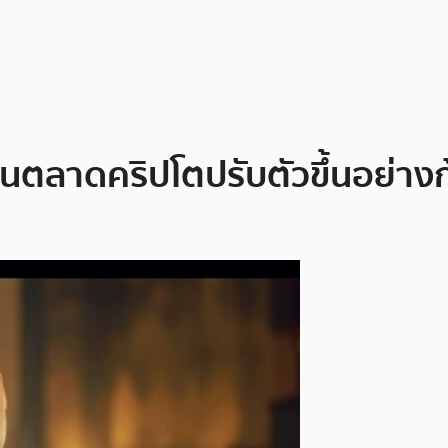
็นตลาดคริปโตปรับตัวขึ้นอย่าง