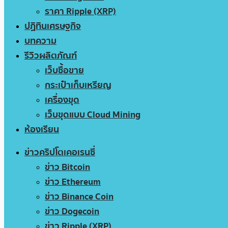
ราคา Ripple (XRP)
ปฏิทินเศรษฐกิจ
บทความ
รีวิวผลิตภัณฑ์
เว็บซื้อขาย
กระเป๋าเก็บเหรียญ
เครื่องขุด
เว็บขุดแบบ Cloud Mining
ห้องเรียน
ข่าวคริปโตเคอเรนซี่
ข่าว Bitcoin
ข่าว Ethereum
ข่าว Binance Coin
ข่าว Dogecoin
ข่าว Ripple (XRP)