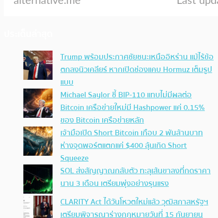
ประเด็นล่าสุด
Trump พร้อมประกาศชัยชนะเหนืออิหร่าน แม้ไร้ข้อ
ตกลงนิวเคลียร์ หากเปิดช่องแคบ Hormuz เต็มรูป
แบบ
Michael Saylor ชี้ BIP-110 แทบไม่มีผลต่อ
Bitcoin เครือข่ายใหม่มี Hashpower แค่ 0.15%
ของ Bitcoin เครือข่ายหลัก
เจ้ามือเปิด Short Bitcoin เกือบ 2 พันล้านบาท
ห่างจุดพอร์ตแตกแค่ $400 ลุ้นเกิด Short
Squeeze
SOL ส่งสัญญาณกลับตัว ทะลุเส้นขาลงที่กดราคา
นาน 3 เดือน เตรียมพุ่งอย่างรุนแรง
CLARITY Act ได้วันโหวตใหม่แล้ว วุฒิสภาสหรัฐฯ
เตรียมพิจารณาร่างกฎหมายวันที่ 15 กันยายน