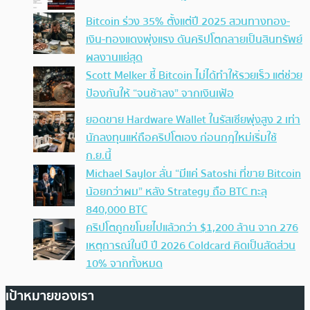
Bitcoin ร่วง 35% ตั้งแต่ปี 2025 สวนทางทอง-
เงิน-ทองแดงพุ่งแรง ดันคริปโตกลายเป็นสินทรัพย์
ผลงานแย่สุด
Scott Melker ชี้ Bitcoin ไม่ได้ทำให้รวยเร็ว แต่ช่วย
ป้องกันให้ “จนช้าลง” จากเงินเฟ้อ
ยอดขาย Hardware Wallet ในรัสเซียพุ่งสูง 2 เท่า
นักลงทุนแห่ถือคริปโตเอง ก่อนกฎใหม่เริ่มใช้
ก.ย.นี้
Michael Saylor ลั่น “มีแค่ Satoshi ที่ขาย Bitcoin
น้อยกว่าผม” หลัง Strategy ถือ BTC ทะลุ
840,000 BTC
คริปโตถูกขโมยไปแล้วกว่า $1,200 ล้าน จาก 276
เหตุการณ์ในปี ปี 2026 Coldcard คิดเป็นสัดส่วน
10% จากทั้งหมด
เป้าหมายของเรา