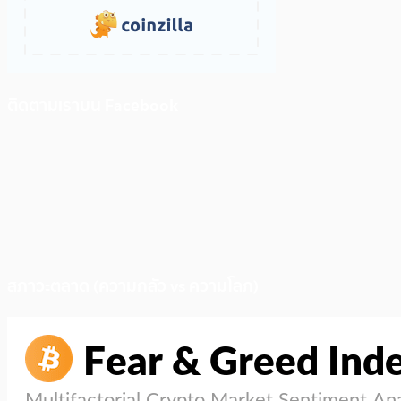
ติดตามเราบน Facebook
สภาวะตลาด (ความกลัว vs ความโลภ)