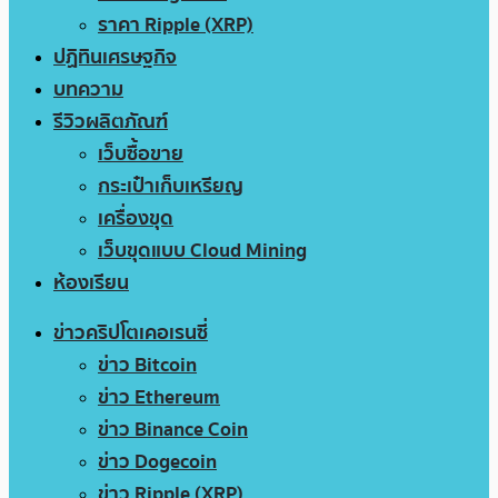
ราคา Ripple (XRP)
ปฏิทินเศรษฐกิจ
บทความ
รีวิวผลิตภัณฑ์
เว็บซื้อขาย
กระเป๋าเก็บเหรียญ
เครื่องขุด
เว็บขุดแบบ Cloud Mining
ห้องเรียน
ข่าวคริปโตเคอเรนซี่
ข่าว Bitcoin
ข่าว Ethereum
ข่าว Binance Coin
ข่าว Dogecoin
ข่าว Ripple (XRP)