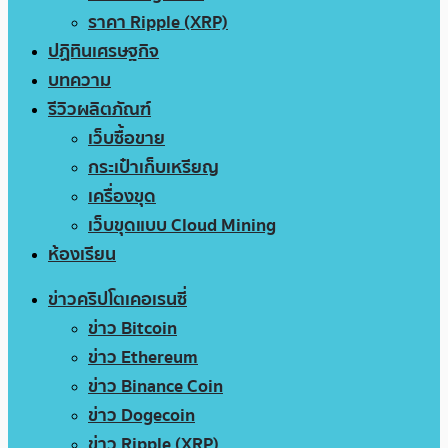
ราคา Ripple (XRP)
ปฏิทินเศรษฐกิจ
บทความ
รีวิวผลิตภัณฑ์
เว็บซื้อขาย
กระเป๋าเก็บเหรียญ
เครื่องขุด
เว็บขุดแบบ Cloud Mining
ห้องเรียน
ข่าวคริปโตเคอเรนซี่
ข่าว Bitcoin
ข่าว Ethereum
ข่าว Binance Coin
ข่าว Dogecoin
ข่าว Ripple (XRP)