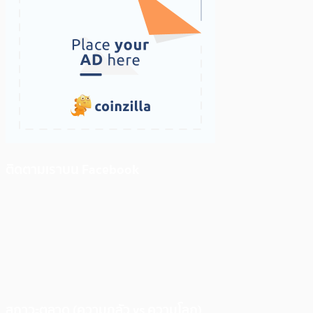
ติดตามเราบน Facebook
สภาวะตลาด (ความกลัว vs ความโลภ)