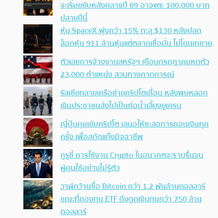
จะเริ่มขยับหลังกลางปี 69 อาจแตะ 100,000 บาท
ปลายปีนี้
หุ้น SpaceX พุ่งกว่า 15% ทะลุ $130 หลังปลด
ล็อกหุ้น 911 ล้านหุ้นแต่ตลาดเชื่อมั่น ไม่โดนเทขาย
ตัวเลขการจ้างงานสหรัฐฯ เดือนกรกฎาคมหดตัว
23,000 ตำแหน่ง สวนทางคาดการณ์
รัสเซียทลายเครือข่ายคริปโตเถื่อน หลังพบหลอก
เงินประชาชนส่งไปเป็นท่อน้ำเลี้ยงยูเครน
ญี่ปุ่นคุมเข้มคริปโต เสนอให้ชะลอการถอนเงินทุก
ครั้ง เพื่อสกัดแก๊งมิจฉาชีพ
กูรูชี้ การใช้งาน Crypto ในอนาคตจะราบรื่นจน
ผู้คนใช้อย่างไม่รู้ตัว
วาฬกว้านซื้อ Bitcoin กว่า 1.2 พันล้านดอลลาร์
ขณะที่กองทุน ETF ดึงดูดเงินทุนกว่า 750 ล้าน
ดอลลาร์