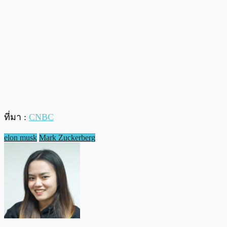
ที่มา :
CNBC
elon musk
Mark Zuckerberg