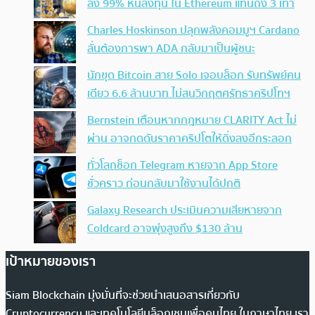
ลง 99% หันลงทุน ใน Ethereum แทนถึง 3 เท่า
Charles Hoskinson ปลุกพลังคอมมูฯ Cardano
ลั่นต้องการพา ADA กลับมาเป็นผู้ชนะ
นักขุด Bitcoin สาย Solo เจอบล็อก รับทรัพย์คน
เดียว 6.6 ล้านบาท ไม่สนวิกฤตศรัทธาคริปโทฯ
Bernstein เตือนหากกฎหมาย CLARITY Act ไม่
ผ่าน อาจกดดันราคาคริปโตให้ดิ่งลงอีกระลอก
ทั่วโลกช็อก Telegram หายจาก App Store
ชั่วคราว ก่อนกลับมาใช้งานได้ปกติ
Galaxy Research ประเมินความเสียหายจาก
Coldcard อาจพุ่งสูงถึง $130 ล้าน
เป้าหมายของเรา
Siam Blockchain มุ่งมั่นที่จะช่วยนำเสนอสารเกี่ยวกับ
Cryptocurrency และเทคโนโลยีบล็อกเชนเพื่อคนไทย ในภาษาไทย เรา