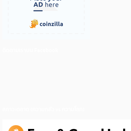
ติดตามเราบน Facebook
สภาวะตลาด (ความกลัว vs ความโลภ)