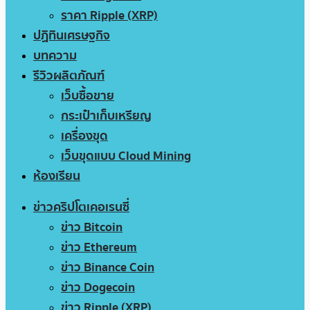
ราคา Ripple (XRP)
ปฏิทินเศรษฐกิจ
บทความ
รีวิวผลิตภัณฑ์
เว็บซื้อขาย
กระเป๋าเก็บเหรียญ
เครื่องขุด
เว็บขุดแบบ Cloud Mining
ห้องเรียน
ข่าวคริปโตเคอเรนซี่
ข่าว Bitcoin
ข่าว Ethereum
ข่าว Binance Coin
ข่าว Dogecoin
ข่าว Ripple (XRP)