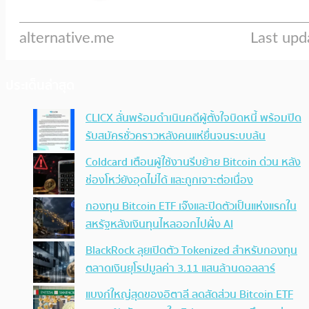
ประเด็นล่าสุด
CLICX ลั่นพร้อมดำเนินคดีผู้ตั้งใจบิดหนี้ พร้อมปิด
รับสมัครชั่วคราวหลังคนแห่ยื่นจนระบบล้น
Coldcard เตือนผู้ใช้งานรีบย้าย Bitcoin ด่วน หลัง
ช่องโหว่ยังอุดไม่ได้ และถูกเจาะต่อเนื่อง
กองทุน Bitcoin ETF เจ๊งและปิดตัวเป็นแห่งแรกใน
สหรัฐหลังเงินทุนไหลออกไปฝั่ง AI
BlackRock ลุยเปิดตัว Tokenized สำหรับกองทุน
ตลาดเงินยุโรปมูลค่า 3.11 แสนล้านดอลลาร์
แบงก์ใหญ่สุดของอิตาลี ลดสัดส่วน Bitcoin ETF