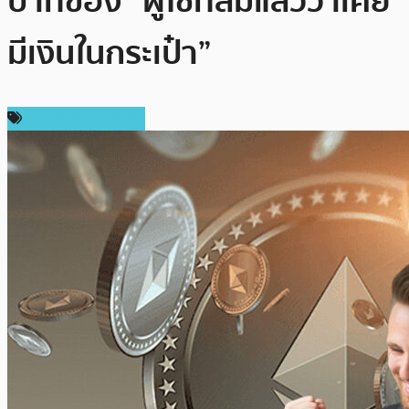
บาทของ “ผู้ใช้ที่ลืมแล้วว่าเคย
มีเงินในกระเป๋า”
ข่าวคริปโตเคอเรนซี่