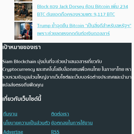
Block ของ Jack Dorsey ช้อน Bitcoin เพิ่ม 234
BTC ดันยอดถือครองรวมแตะ 9,117 BTC
Trump ย้ำจุดยืน Bitcoin “เป็นสิ่งดีสำหรับสหรัฐฯ”
เพราะช่วยลดแรงกดดันต่อเงินดอลลาร์
เป้าหมายของเรา
Siam Blockchain มุ่งมั่นที่จะช่วยนำเสนอสารเกี่ยวกับ
Cryptocurrency และเทคโนโลยีบล็อกเชนเพื่อคนไทย ในภาษาไทย เรา
รวบรวมข้อมูลส่วนใหญ่จากเว็บไซต์และเว็บบอร์ดต่างประเทศและนำมา
แปลส่งตรงถึงฟีดคุณ
เกี่ยวกับเว็บไซต์นี้
ทีมงาน
ติดต่อเรา
นโยบายความเป็นส่วนตัว
ข้อตกลงในการใช้งาน
Advertise
RSS