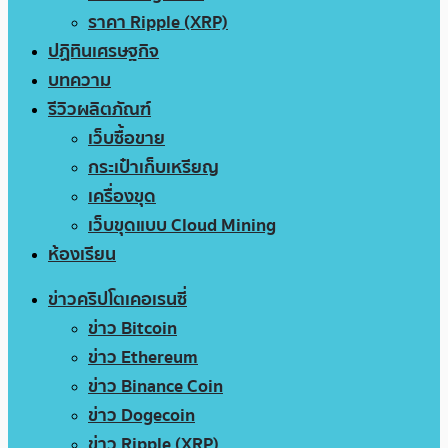
ราคา Ripple (XRP)
ปฏิทินเศรษฐกิจ
บทความ
รีวิวผลิตภัณฑ์
เว็บซื้อขาย
กระเป๋าเก็บเหรียญ
เครื่องขุด
เว็บขุดแบบ Cloud Mining
ห้องเรียน
ข่าวคริปโตเคอเรนซี่
ข่าว Bitcoin
ข่าว Ethereum
ข่าว Binance Coin
ข่าว Dogecoin
ข่าว Ripple (XRP)