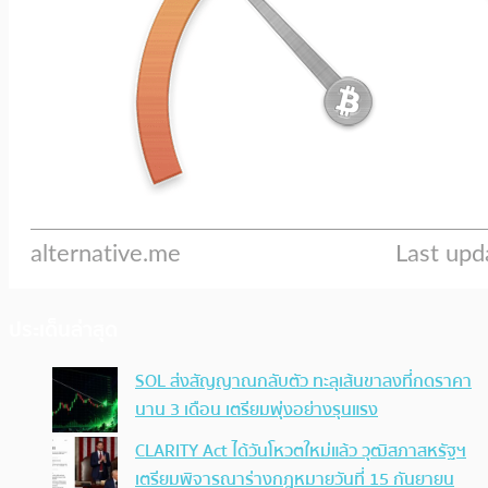
ประเด็นล่าสุด
SOL ส่งสัญญาณกลับตัว ทะลุเส้นขาลงที่กดราคา
นาน 3 เดือน เตรียมพุ่งอย่างรุนแรง
CLARITY Act ได้วันโหวตใหม่แล้ว วุฒิสภาสหรัฐฯ
เตรียมพิจารณาร่างกฎหมายวันที่ 15 กันยายน