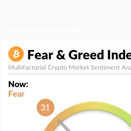
สภาวะตลาด (ความกลัว vs ความโลภ)