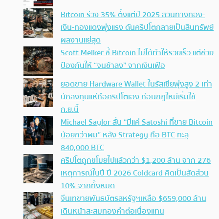
Bitcoin ร่วง 35% ตั้งแต่ปี 2025 สวนทางทอง-
เงิน-ทองแดงพุ่งแรง ดันคริปโตกลายเป็นสินทรัพย์
ผลงานแย่สุด
Scott Melker ชี้ Bitcoin ไม่ได้ทำให้รวยเร็ว แต่ช่วย
ป้องกันให้ “จนช้าลง” จากเงินเฟ้อ
ยอดขาย Hardware Wallet ในรัสเซียพุ่งสูง 2 เท่า
นักลงทุนแห่ถือคริปโตเอง ก่อนกฎใหม่เริ่มใช้
ก.ย.นี้
Michael Saylor ลั่น “มีแค่ Satoshi ที่ขาย Bitcoin
น้อยกว่าผม” หลัง Strategy ถือ BTC ทะลุ
840,000 BTC
คริปโตถูกขโมยไปแล้วกว่า $1,200 ล้าน จาก 276
เหตุการณ์ในปี ปี 2026 Coldcard คิดเป็นสัดส่วน
10% จากทั้งหมด
จีนเทขายพันธบัตรสหรัฐฯเหลือ $659,000 ล้าน
เดินหน้าสะสมทองคำต่อเนื่องแทน