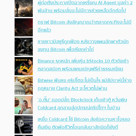
ผู้ก่อตั้งประกาศปิดฉากเหรียญ AI Agent มูลค่า 2
พันล้าน พร้อมลั่นจะไม่มีการช่วยเหลืออีกต่อไป
กราฟ Bitcoin ส่งสัญญาณว่าตลาดกระทิงจะไม่มี
อีกแล้ว
ชายชาวมิสซูรีถูกฟ้อง หลังวางแผนลักพาตัวนัก
ลงทุน Bitcoin เพื่อเรียกค่าไถ่
Binance รุกหนัก เพิ่มหุ้น bStocks 10 ตัวดังเข้า
ตลาดสปอต พร้อมแคมเปญฟรีค่าธรรมเนียม
Bitwise ฟันธง คริปโตจะไม่เป็นไร แม้สัปดาห์นี้ร่าง
กฎหมาย Clarity Act จะโหวตไม่ผ่าน
‘อ.ตั๊ม’ ถอดปลั้ก Blockclock เก็บเข้าตู้ หวั่นพิษ
Coldcard ลุกลามสู่อุปกรณ์คริปโทฯ ในบ้าน
เหยื่อ Coldcard ใช้ Bitcoin ส่งข้อความหาโจรขอ
คืนเงิน ตัดพ้อชีวิตโอนกลับมาสักนิดก็ยังดี