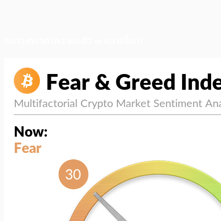
สภาวะตลาด (ความกลัว vs ความโลภ)