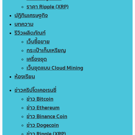
ราคา Ripple (XRP)
ปฏิทินเศรษฐกิจ
บทความ
รีวิวผลิตภัณฑ์
เว็บซื้อขาย
กระเป๋าเก็บเหรียญ
เครื่องขุด
เว็บขุดแบบ Cloud Mining
ห้องเรียน
ข่าวคริปโตเคอเรนซี่
ข่าว Bitcoin
ข่าว Ethereum
ข่าว Binance Coin
ข่าว Dogecoin
ข่าว Ripple (XRP)