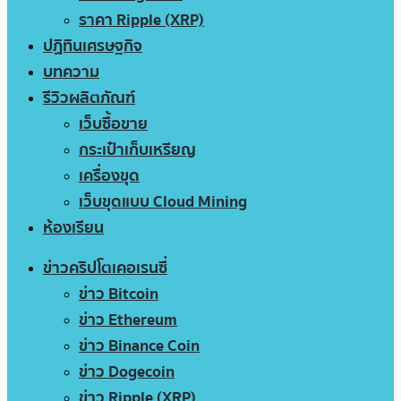
ราคา Ripple (XRP)
ปฏิทินเศรษฐกิจ
บทความ
รีวิวผลิตภัณฑ์
เว็บซื้อขาย
กระเป๋าเก็บเหรียญ
เครื่องขุด
เว็บขุดแบบ Cloud Mining
ห้องเรียน
ข่าวคริปโตเคอเรนซี่
ข่าว Bitcoin
ข่าว Ethereum
ข่าว Binance Coin
ข่าว Dogecoin
ข่าว Ripple (XRP)