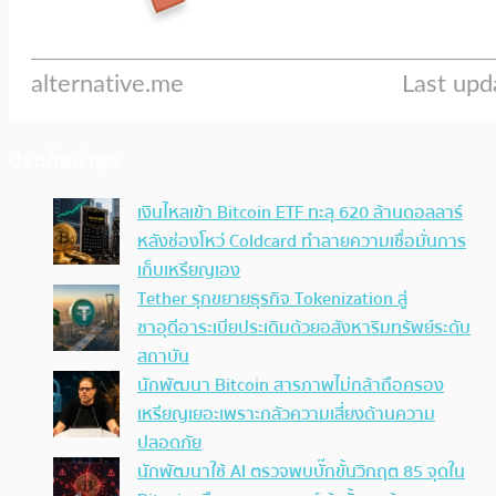
ประเด็นล่าสุด
เงินไหลเข้า Bitcoin ETF ทะลุ 620 ล้านดอลลาร์
หลังช่องโหว่ Coldcard ทำลายความเชื่อมั่นการ
เก็บเหรียญเอง
Tether รุกขยายธุรกิจ Tokenization สู่
ซาอุดีอาระเบียประเดิมด้วยอสังหาริมทรัพย์ระดับ
สถาบัน
นักพัฒนา Bitcoin สารภาพไม่กล้าถือครอง
เหรียญเยอะเพราะกลัวความเสี่ยงด้านความ
ปลอดภัย
นักพัฒนาใช้ AI ตรวจพบบั๊กขั้นวิกฤต 85 จุดใน