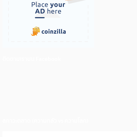
ติดตามเราบน Facebook
สภาวะตลาด (ความกลัว vs ความโลภ)