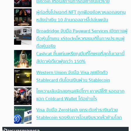
Bitcoin เตือนสถานการณ์เข้าขั้นเลวร้าย
ผู้ก่อตั้งโปรเจกต์ NFT ถูกฟ้องข้อหาหลอกลงทุน
หลังนำเงิน 10 ล้านดอลลาร์ไปเล่นพนัน
Broadridge จับมือ Payward Services เปิดทางผู้
ถือหุ้นโทเคน xStocksโหวตลงมติในการประชุมผู้
ถือหุ้นจริง
Cashcat ขึ้นแท่นเหรียญมีมที่โตแรงที่สุดในเวลานี้
สัปดาห์เดียวพุ่งกว่า 150%
Western Union จับมือ Visa ลุยเปิดตัว
Stablecard ดันโอนเงินผ่าน Stablecoin
ไขความลับนักลงทุนคริปโทฯ เกาหลีใต้! รอดจาก
แฮก Coldcard Wallet ได้อย่างไร
Visa จับมือ ZeroHash ยกระดับชำระเงินด้วย
Stablecoin รองรับการโอนเงินรวดเร็วข้ามโลก