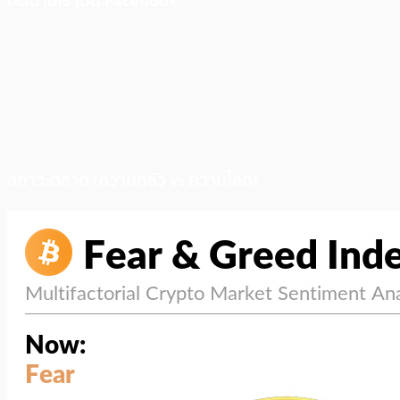
ติดตามเราบน Facebook
สภาวะตลาด (ความกลัว vs ความโลภ)