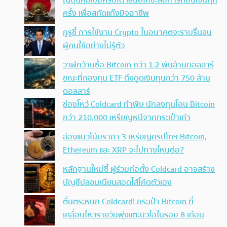
ครั้ง เพื่อสกัดแก๊งมิจฉาชีพ
กูรูชี้ การใช้งาน Crypto ในอนาคตจะราบรื่นจน
ผู้คนใช้อย่างไม่รู้ตัว
วาฬกว้านซื้อ Bitcoin กว่า 1.2 พันล้านดอลลาร์
ขณะที่กองทุน ETF ดึงดูดเงินทุนกว่า 750 ล้าน
ดอลลาร์
ช่องโหว่ Coldcard ทำพิษ นักลงทุนโอน Bitcoin
กว่า 210,000 เหรียญหนีจากกระเป๋าเก่า
ส่องแนวโน้มราคา 3 เหรียญคริปโทฯ Bitcoin,
Ethereum และ XRP จะไปทางไหนต่อ?
หลักฐานใหม่ชี้ ผู้ร่วมก่อตั้ง Coldcard อาจสร้าง
บัญชีปลอมเนียนสอดไส้โค้ดตัวเอง
ตื่นตระหนก Coldcard! กระเป๋า Bitcoin ที่
เคลื่อนไหวรายวันพุ่งแตะนิวไฮในรอบ 8 เดือน