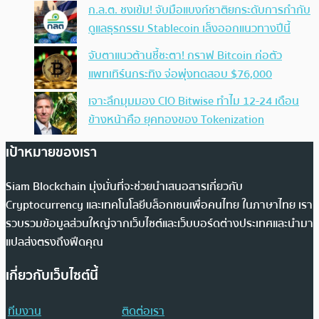
ก.ล.ต. ชงเข้ม! จับมือแบงก์ชาติยกระดับการกำกับ
ดูแลธุรกรรม Stablecoin เล็งออกแนวทางปีนี้
จับตาแนวต้านชี้ชะตา! กราฟ Bitcoin ก่อตัว
แพทเทิร์นกระทิง จ่อพุ่งทดสอบ $76,000
เจาะลึกมุมมอง CIO Bitwise ทำไม 12-24 เดือน
ข้างหน้าคือ ยุคทองของ Tokenization
เป้าหมายของเรา
Siam Blockchain มุ่งมั่นที่จะช่วยนำเสนอสารเกี่ยวกับ
Cryptocurrency และเทคโนโลยีบล็อกเชนเพื่อคนไทย ในภาษาไทย เรา
รวบรวมข้อมูลส่วนใหญ่จากเว็บไซต์และเว็บบอร์ดต่างประเทศและนำมา
แปลส่งตรงถึงฟีดคุณ
เกี่ยวกับเว็บไซต์นี้
ทีมงาน
ติดต่อเรา