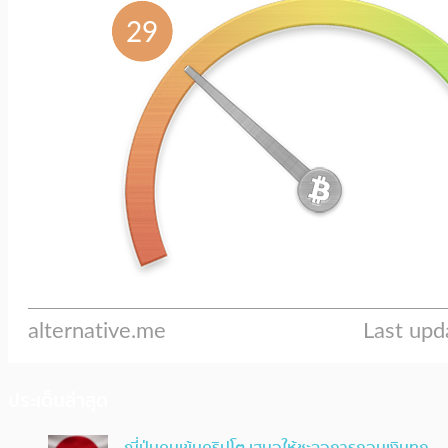
ประเด็นล่าสุด
ญี่ปุ่นคุมเข้มคริปโต เสนอให้ชะลอการถอนเงินทุก