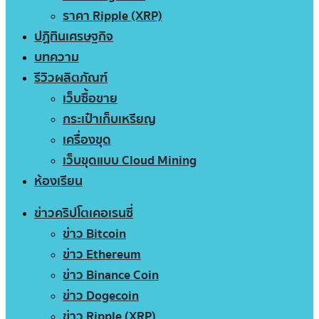
ราคา Ripple (XRP)
ปฏิทินเศรษฐกิจ
บทความ
รีวิวผลิตภัณฑ์
เว็บซื้อขาย
กระเป๋าเก็บเหรียญ
เครื่องขุด
เว็บขุดแบบ Cloud Mining
ห้องเรียน
ข่าวคริปโตเคอเรนซี่
ข่าว Bitcoin
ข่าว Ethereum
ข่าว Binance Coin
ข่าว Dogecoin
ข่าว Ripple (XRP)