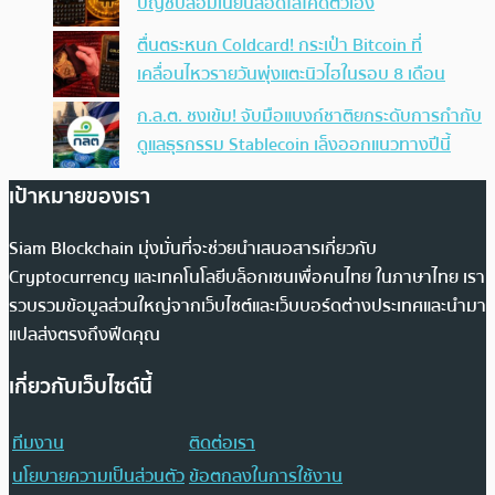
บัญชีปลอมเนียนสอดไส้โค้ดตัวเอง
ตื่นตระหนก Coldcard! กระเป๋า Bitcoin ที่
เคลื่อนไหวรายวันพุ่งแตะนิวไฮในรอบ 8 เดือน
ก.ล.ต. ชงเข้ม! จับมือแบงก์ชาติยกระดับการกำกับ
ดูแลธุรกรรม Stablecoin เล็งออกแนวทางปีนี้
เป้าหมายของเรา
Siam Blockchain มุ่งมั่นที่จะช่วยนำเสนอสารเกี่ยวกับ
Cryptocurrency และเทคโนโลยีบล็อกเชนเพื่อคนไทย ในภาษาไทย เรา
รวบรวมข้อมูลส่วนใหญ่จากเว็บไซต์และเว็บบอร์ดต่างประเทศและนำมา
แปลส่งตรงถึงฟีดคุณ
เกี่ยวกับเว็บไซต์นี้
ทีมงาน
ติดต่อเรา
นโยบายความเป็นส่วนตัว
ข้อตกลงในการใช้งาน