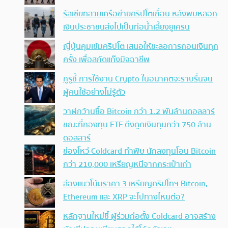
รัสเซียทลายเครือข่ายคริปโตเถื่อน หลังพบหลอก
เงินประชาชนส่งไปเป็นท่อน้ำเลี้ยงยูเครน
ญี่ปุ่นคุมเข้มคริปโต เสนอให้ชะลอการถอนเงินทุก
ครั้ง เพื่อสกัดแก๊งมิจฉาชีพ
กูรูชี้ การใช้งาน Crypto ในอนาคตจะราบรื่นจน
ผู้คนใช้อย่างไม่รู้ตัว
วาฬกว้านซื้อ Bitcoin กว่า 1.2 พันล้านดอลลาร์
ขณะที่กองทุน ETF ดึงดูดเงินทุนกว่า 750 ล้าน
ดอลลาร์
ช่องโหว่ Coldcard ทำพิษ นักลงทุนโอน Bitcoin
กว่า 210,000 เหรียญหนีจากกระเป๋าเก่า
ส่องแนวโน้มราคา 3 เหรียญคริปโทฯ Bitcoin,
Ethereum และ XRP จะไปทางไหนต่อ?
หลักฐานใหม่ชี้ ผู้ร่วมก่อตั้ง Coldcard อาจสร้าง