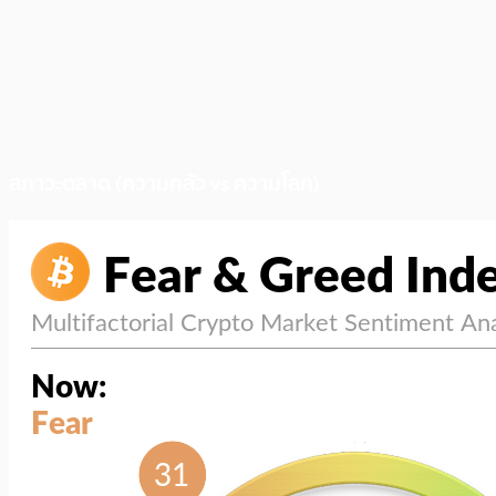
สภาวะตลาด (ความกลัว vs ความโลภ)