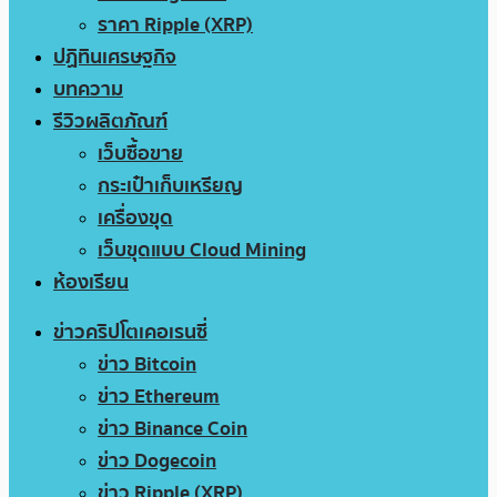
ราคา Ripple (XRP)
ปฏิทินเศรษฐกิจ
บทความ
รีวิวผลิตภัณฑ์
เว็บซื้อขาย
กระเป๋าเก็บเหรียญ
เครื่องขุด
เว็บขุดแบบ Cloud Mining
ห้องเรียน
ข่าวคริปโตเคอเรนซี่
ข่าว Bitcoin
ข่าว Ethereum
ข่าว Binance Coin
ข่าว Dogecoin
ข่าว Ripple (XRP)