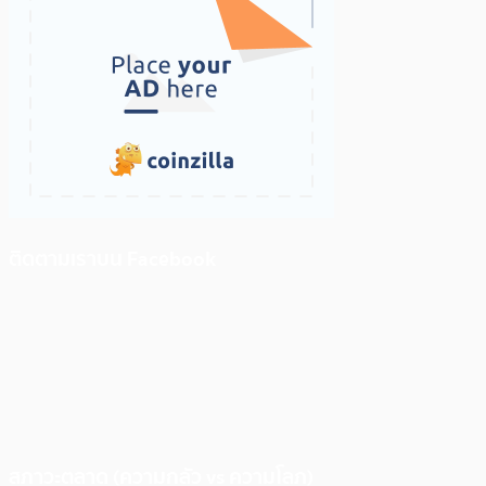
ติดตามเราบน Facebook
สภาวะตลาด (ความกลัว vs ความโลภ)