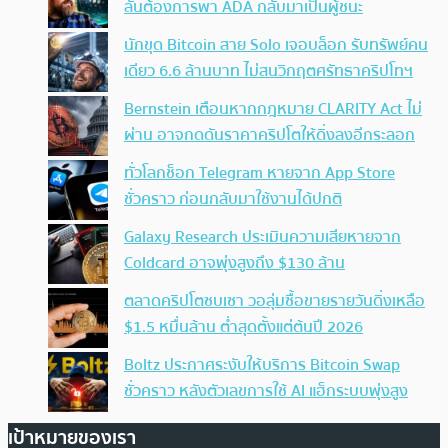
ลั่นต้องการพา ADA กลับมาเป็นผู้ชนะ
นักขุด Bitcoin สาย Solo เจอบล็อก รับทรัพย์คน
เดียว 6.6 ล้านบาท ไม่สนวิกฤตศรัทธาคริปโทฯ
Bernstein เตือนหากกฎหมาย CLARITY Act ไม่
ผ่าน อาจกดดันราคาคริปโตให้ดิ่งลงอีกระลอก
ทั่วโลกช็อก Telegram หายจาก App Store
ชั่วคราว ก่อนกลับมาใช้งานได้ปกติ
Galaxy Research ประเมินความเสียหายจาก
Coldcard อาจพุ่งสูงถึง $130 ล้าน
ตลาดคริปโตซบเซา วอลุ่มซื้อขายรายวันดิ่งเหลือ
$1.5 หมื่นล้าน ต่ำสุดตั้งแต่ต้นปี 2026
Boltz ประกาศระงับให้บริการ Bitcoin Swap
ชั่วคราว หลังตัวเลขการใช้ AI แฮ็กระบบพุ่งสูง
เป้าหมายของเรา