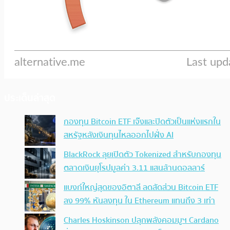
ประเด็นล่าสุด
กองทุน Bitcoin ETF เจ๊งและปิดตัวเป็นแห่งแรกใน
สหรัฐหลังเงินทุนไหลออกไปฝั่ง AI
BlackRock ลุยเปิดตัว Tokenized สำหรับกองทุน
ตลาดเงินยุโรปมูลค่า 3.11 แสนล้านดอลลาร์
แบงก์ใหญ่สุดของอิตาลี ลดสัดส่วน Bitcoin ETF
ลง 99% หันลงทุน ใน Ethereum แทนถึง 3 เท่า
Charles Hoskinson ปลุกพลังคอมมูฯ Cardano