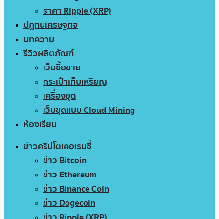
ราคา Ripple (XRP)
ปฏิทินเศรษฐกิจ
บทความ
รีวิวผลิตภัณฑ์
เว็บซื้อขาย
กระเป๋าเก็บเหรียญ
เครื่องขุด
เว็บขุดแบบ Cloud Mining
ห้องเรียน
ข่าวคริปโตเคอเรนซี่
ข่าว Bitcoin
ข่าว Ethereum
ข่าว Binance Coin
ข่าว Dogecoin
ข่าว Ripple (XRP)