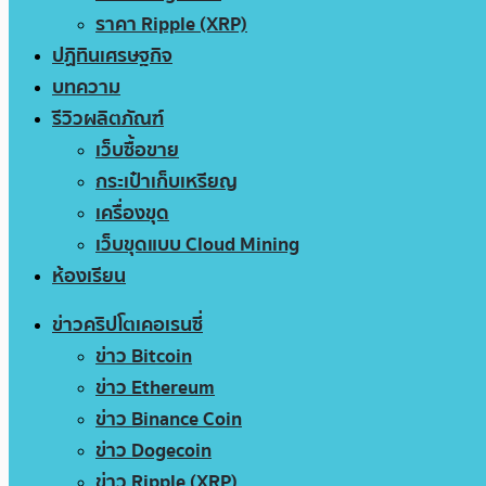
ราคา Ripple (XRP)
ปฏิทินเศรษฐกิจ
บทความ
รีวิวผลิตภัณฑ์
เว็บซื้อขาย
กระเป๋าเก็บเหรียญ
เครื่องขุด
เว็บขุดแบบ Cloud Mining
ห้องเรียน
ข่าวคริปโตเคอเรนซี่
ข่าว Bitcoin
ข่าว Ethereum
ข่าว Binance Coin
ข่าว Dogecoin
ข่าว Ripple (XRP)