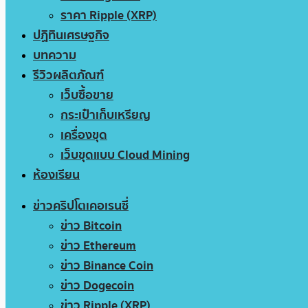
ราคา Ripple (XRP)
ปฏิทินเศรษฐกิจ
บทความ
รีวิวผลิตภัณฑ์
เว็บซื้อขาย
กระเป๋าเก็บเหรียญ
เครื่องขุด
เว็บขุดแบบ Cloud Mining
ห้องเรียน
ข่าวคริปโตเคอเรนซี่
ข่าว Bitcoin
ข่าว Ethereum
ข่าว Binance Coin
ข่าว Dogecoin
ข่าว Ripple (XRP)