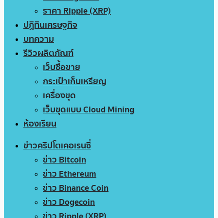
ราคา Ripple (XRP)
ปฏิทินเศรษฐกิจ
บทความ
รีวิวผลิตภัณฑ์
เว็บซื้อขาย
กระเป๋าเก็บเหรียญ
เครื่องขุด
เว็บขุดแบบ Cloud Mining
ห้องเรียน
ข่าวคริปโตเคอเรนซี่
ข่าว Bitcoin
ข่าว Ethereum
ข่าว Binance Coin
ข่าว Dogecoin
ข่าว Ripple (XRP)