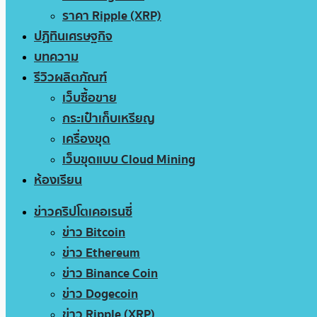
ราคา Ripple (XRP)
ปฏิทินเศรษฐกิจ
บทความ
รีวิวผลิตภัณฑ์
เว็บซื้อขาย
กระเป๋าเก็บเหรียญ
เครื่องขุด
เว็บขุดแบบ Cloud Mining
ห้องเรียน
ข่าวคริปโตเคอเรนซี่
ข่าว Bitcoin
ข่าว Ethereum
ข่าว Binance Coin
ข่าว Dogecoin
ข่าว Ripple (XRP)