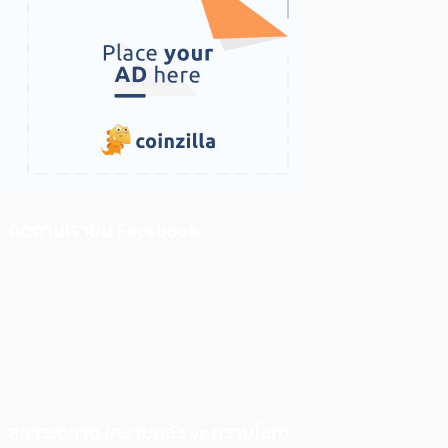
ติดตามเราบน Facebook
สภาวะตลาด (ความกลัว vs ความโลภ)