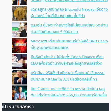
Strategy ระดมทุนได้สูงถึง 1.5 หมื่นล้านดอลลาร์
แฉกลยุทธ์ บริษัทคลัง Bitcoinใน Nasdaq เจือจาง
หุ้น 98% โดยที่นักลงทุนแทบไม่รู้ตัว
ดร.เอ็ม ชี้ช่อง! ทำอย่างไรให้มีเงินเกษียณ 50 ล้าน
ด้วยเงินเดือนละแค่ 5,000 บาท
Microsoft เตือนภัยแฮกเกอร์กำลังใช้ BNB Chain
เป็นฐานทัพปล่อยมัลแวร์
ศึกชิงบัลลังก์! แม่ผู้ก่อตั้ง Ondo Finance ฟ้อง
CEO เพื่อยึดอำนาจบริหารหลังลูกชายเสียชีวิต
ทรัมป์เอาจริง สั่งทำเนียบขาวรื้อเกณฑ์จริยธรรม
ดันกฎหมาย Clarity Act ปลดล็อกคริปโทฯ
Jim Cramer เทขาย Bitcoin เพราะกลัวภัยควอน
ตัม แต่ราคากลับพุ่งทะลุ 65,000 ดอลลาร์อีกครั้ง
เป้าหมายของเรา