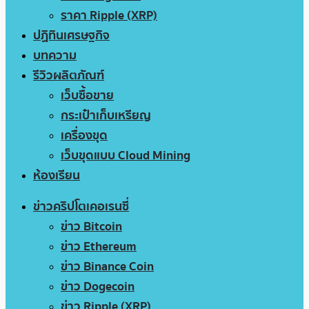
ราคา Ripple (XRP)
ปฏิทินเศรษฐกิจ
บทความ
รีวิวผลิตภัณฑ์
เว็บซื้อขาย
กระเป๋าเก็บเหรียญ
เครื่องขุด
เว็บขุดแบบ Cloud Mining
ห้องเรียน
ข่าวคริปโตเคอเรนซี่
ข่าว Bitcoin
ข่าว Ethereum
ข่าว Binance Coin
ข่าว Dogecoin
ข่าว Ripple (XRP)