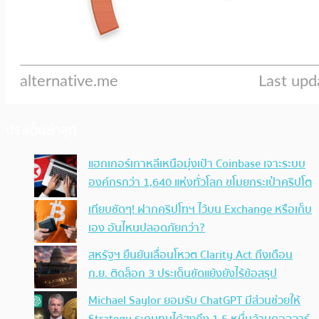
ประเด็นล่าสุด
แฮกเกอร์เกาหลีเหนือมุ่งเป้า Coinbase เจาะระบบ
องค์กรกว่า 1,640 แห่งทั่วโลก ขโมยกระเป๋าคริปโต
เทียบชัดๆ! ฝากคริปโทฯ ไว้บน Exchange หรือเก็บ
เอง อันไหนปลอดภัยกว่า?
สหรัฐฯ ยืนยันเลื่อนโหวต Clarity Act ถึงเดือน
ก.ย. ติดล็อก 3 ประเด็นขัดแย้งยังไร้ข้อสรุป
Michael Saylor ยอมรับ ChatGPT มีส่วนช่วยให้