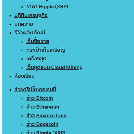
ราคา Ripple (XRP)
ปฏิทินเศรษฐกิจ
บทความ
รีวิวผลิตภัณฑ์
เว็บซื้อขาย
กระเป๋าเก็บเหรียญ
เครื่องขุด
เว็บขุดแบบ Cloud Mining
ห้องเรียน
ข่าวคริปโตเคอเรนซี่
ข่าว Bitcoin
ข่าว Ethereum
ข่าว Binance Coin
ข่าว Dogecoin
ข่าว Ripple (XRP)