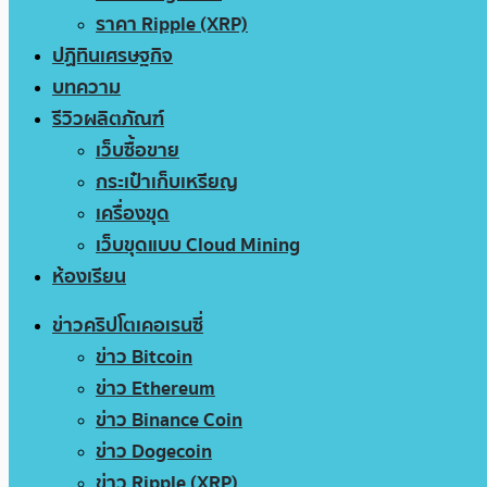
ราคา Ripple (XRP)
ปฏิทินเศรษฐกิจ
บทความ
รีวิวผลิตภัณฑ์
เว็บซื้อขาย
กระเป๋าเก็บเหรียญ
เครื่องขุด
เว็บขุดแบบ Cloud Mining
ห้องเรียน
ข่าวคริปโตเคอเรนซี่
ข่าว Bitcoin
ข่าว Ethereum
ข่าว Binance Coin
ข่าว Dogecoin
ข่าว Ripple (XRP)