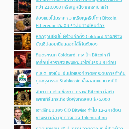
กว่า 210,000 เหรียญหนีจากกระเป๋าเก่า
ส่องแนวโน้มราคา 3 เหรียญคริปโทฯ Bitcoin,
Ethereum และ XRP จะไปทางไหนต่อ?
หลักฐานใหม่ชี้ ผู้ร่วมก่อตั้ง Coldcard อาจสร้าง
บัญชีปลอมเนียนสอดไส้โค้ดตัวเอง
ตื่นตระหนก Coldcard! กระเป๋า Bitcoin ที่
เคลื่อนไหวรายวันพุ่งแตะนิวไฮในรอบ 8 เดือน
ก.ล.ต. ชงเข้ม! จับมือแบงก์ชาติยกระดับการกำกับ
ดูแลธุรกรรม Stablecoin เล็งออกแนวทางปีนี้
จับตาแนวต้านชี้ชะตา! กราฟ Bitcoin ก่อตัว
แพทเทิร์นกระทิง จ่อพุ่งทดสอบ $76,000
เจาะลึกมุมมอง CIO Bitwise ทำไม 12-24 เดือน
ข้างหน้าคือ ยุคทองของ Tokenization
ถอดบทเรียน 40 ปี ‘กรณ์ จาติกวณิช’ ชี้ 5 วิธีเอา