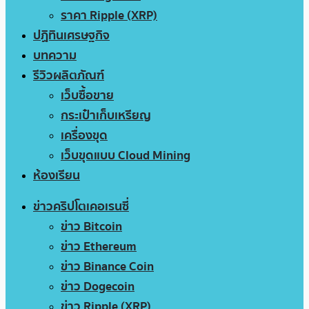
ราคา Ripple (XRP)
ปฏิทินเศรษฐกิจ
บทความ
รีวิวผลิตภัณฑ์
เว็บซื้อขาย
กระเป๋าเก็บเหรียญ
เครื่องขุด
เว็บขุดแบบ Cloud Mining
ห้องเรียน
ข่าวคริปโตเคอเรนซี่
ข่าว Bitcoin
ข่าว Ethereum
ข่าว Binance Coin
ข่าว Dogecoin
ข่าว Ripple (XRP)