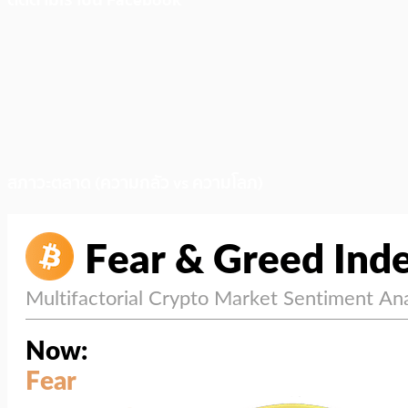
ติดตามเราบน Facebook
สภาวะตลาด (ความกลัว vs ความโลภ)