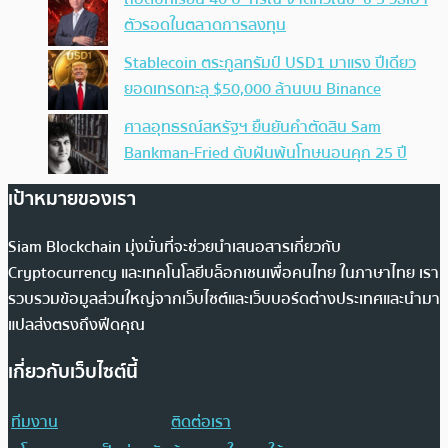
ตัวรอดในตลาดการลงทุน
Stablecoin ตระกูลทรัมป์ USD1 มาแรง ปีเดียว
ยอดเทรดทะลุ $50,000 ล้านบน Binance
ศาลอุทธรณ์สหรัฐฯ ยืนยันคำตัดสิน Sam
Bankman-Fried ดับฝันพ้นโทษนอนคุก 25 ปี
เป้าหมายของเรา
Siam Blockchain มุ่งมั่นที่จะช่วยนำเสนอสารเกี่ยวกับ
Cryptocurrency และเทคโนโลยีบล็อกเชนเพื่อคนไทย ในภาษาไทย เรา
รวบรวมข้อมูลส่วนใหญ่จากเว็บไซต์และเว็บบอร์ดต่างประเทศและนำมา
แปลส่งตรงถึงฟีดคุณ
เกี่ยวกับเว็บไซต์นี้
ทีมงาน
ติดต่อเรา