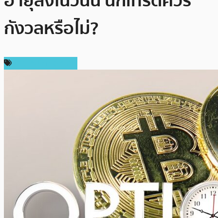
อายุลงในวันนี้ นักเทรดควร
กังวลหรือไม่?
ข่าวคริปโตเคอเรนซี่