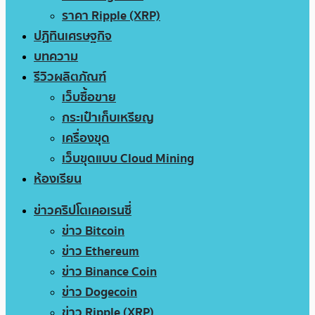
ราคา Ripple (XRP)
ปฏิทินเศรษฐกิจ
บทความ
รีวิวผลิตภัณฑ์
เว็บซื้อขาย
กระเป๋าเก็บเหรียญ
เครื่องขุด
เว็บขุดแบบ Cloud Mining
ห้องเรียน
ข่าวคริปโตเคอเรนซี่
ข่าว Bitcoin
ข่าว Ethereum
ข่าว Binance Coin
ข่าว Dogecoin
ข่าว Ripple (XRP)