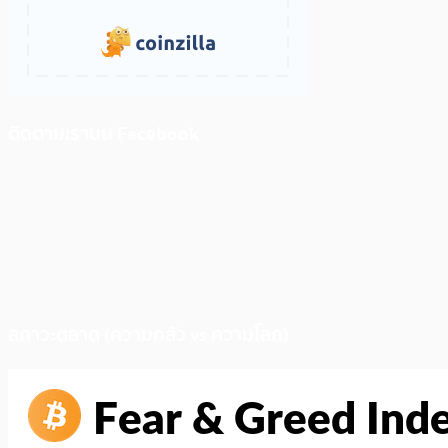
ติดตามเราบน Facebook
สภาวะตลาด (ความกลัว vs ความโลภ)