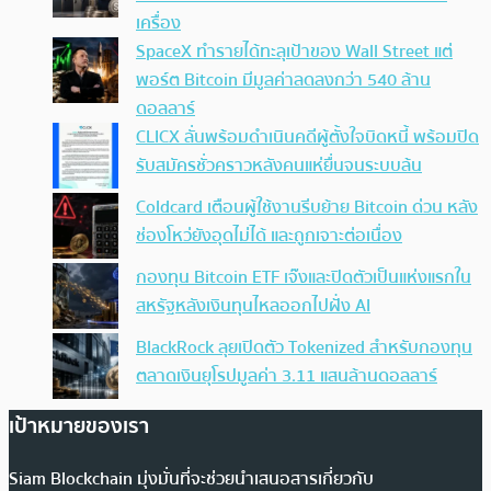
เครื่อง
SpaceX ทำรายได้ทะลุเป้าของ Wall Street แต่
พอร์ต Bitcoin มีมูลค่าลดลงกว่า 540 ล้าน
ดอลลาร์
CLICX ลั่นพร้อมดำเนินคดีผู้ตั้งใจบิดหนี้ พร้อมปิด
รับสมัครชั่วคราวหลังคนแห่ยื่นจนระบบล้น
Coldcard เตือนผู้ใช้งานรีบย้าย Bitcoin ด่วน หลัง
ช่องโหว่ยังอุดไม่ได้ และถูกเจาะต่อเนื่อง
กองทุน Bitcoin ETF เจ๊งและปิดตัวเป็นแห่งแรกใน
สหรัฐหลังเงินทุนไหลออกไปฝั่ง AI
BlackRock ลุยเปิดตัว Tokenized สำหรับกองทุน
ตลาดเงินยุโรปมูลค่า 3.11 แสนล้านดอลลาร์
เป้าหมายของเรา
Siam Blockchain มุ่งมั่นที่จะช่วยนำเสนอสารเกี่ยวกับ