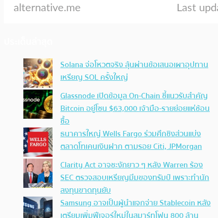
ประเด็นล่าสุด
Solana จ่อโหวตจริง ลุ้นผ่านข้อเสนอเผาอุปทาน
เหรียญ SOL ครั้งใหญ่
Glassnode เปิดข้อมูล On-Chain ชี้แนวรับสำคัญ
Bitcoin อยู่โซน $63,000 เจ้ามือ-รายย่อยแห่ช้อน
ซื้อ
ธนาคารใหญ่ Wells Fargo ร่วมศึกชิงส่วนแบ่ง
ตลาดโทเคนเงินฝาก ตามรอย Citi, JPMorgan
Clarity Act อาจชะงักยาว ๆ หลัง Warren ร้อง
SEC ตรวจสอบเหรียญมีมของทรัมป์ เพราะทำนัก
ลงทุนขาดทุนยับ
Samsung อาจเป็นผู้นำแจกจ่าย Stablecoin หลัง
เตรียมเพิ่มฟีเจอร์ใหม่ในสมาร์ทโฟน 800 ล้าน