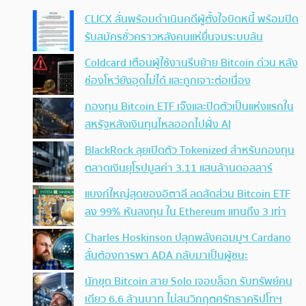
CLICX ลั่นพร้อมดำเนินคดีผู้ตั้งใจบิดหนี้ พร้อมปิด
รับสมัครชั่วคราวหลังคนแห่ยื่นจนระบบล้น
Coldcard เตือนผู้ใช้งานรีบย้าย Bitcoin ด่วน หลัง
ช่องโหว่ยังอุดไม่ได้ และถูกเจาะต่อเนื่อง
กองทุน Bitcoin ETF เจ๊งและปิดตัวเป็นแห่งแรกใน
สหรัฐหลังเงินทุนไหลออกไปฝั่ง AI
BlackRock ลุยเปิดตัว Tokenized สำหรับกองทุน
ตลาดเงินยุโรปมูลค่า 3.11 แสนล้านดอลลาร์
แบงก์ใหญ่สุดของอิตาลี ลดสัดส่วน Bitcoin ETF
ลง 99% หันลงทุน ใน Ethereum แทนถึง 3 เท่า
Charles Hoskinson ปลุกพลังคอมมูฯ Cardano
ลั่นต้องการพา ADA กลับมาเป็นผู้ชนะ
นักขุด Bitcoin สาย Solo เจอบล็อก รับทรัพย์คน
เดียว 6.6 ล้านบาท ไม่สนวิกฤตศรัทธาคริปโทฯ