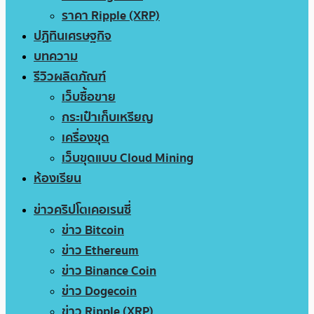
ราคา Ripple (XRP)
ปฏิทินเศรษฐกิจ
บทความ
รีวิวผลิตภัณฑ์
เว็บซื้อขาย
กระเป๋าเก็บเหรียญ
เครื่องขุด
เว็บขุดแบบ Cloud Mining
ห้องเรียน
ข่าวคริปโตเคอเรนซี่
ข่าว Bitcoin
ข่าว Ethereum
ข่าว Binance Coin
ข่าว Dogecoin
ข่าว Ripple (XRP)