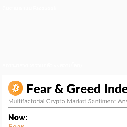
ติดตามเราบน Facebook
สภาวะตลาด (ความกลัว vs ความโลภ)