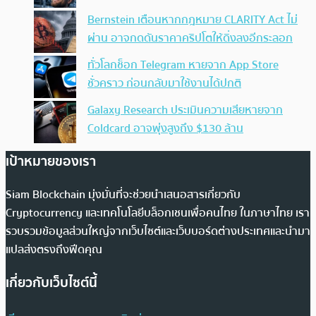
Bernstein เตือนหากกฎหมาย CLARITY Act ไม่
ผ่าน อาจกดดันราคาคริปโตให้ดิ่งลงอีกระลอก
ทั่วโลกช็อก Telegram หายจาก App Store
ชั่วคราว ก่อนกลับมาใช้งานได้ปกติ
Galaxy Research ประเมินความเสียหายจาก
Coldcard อาจพุ่งสูงถึง $130 ล้าน
เป้าหมายของเรา
Siam Blockchain มุ่งมั่นที่จะช่วยนำเสนอสารเกี่ยวกับ
Cryptocurrency และเทคโนโลยีบล็อกเชนเพื่อคนไทย ในภาษาไทย เรา
รวบรวมข้อมูลส่วนใหญ่จากเว็บไซต์และเว็บบอร์ดต่างประเทศและนำมา
แปลส่งตรงถึงฟีดคุณ
เกี่ยวกับเว็บไซต์นี้