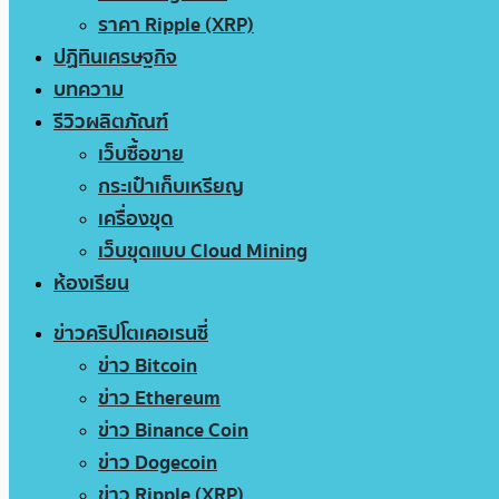
ราคา Ripple (XRP)
ปฏิทินเศรษฐกิจ
บทความ
รีวิวผลิตภัณฑ์
เว็บซื้อขาย
กระเป๋าเก็บเหรียญ
เครื่องขุด
เว็บขุดแบบ Cloud Mining
ห้องเรียน
ข่าวคริปโตเคอเรนซี่
ข่าว Bitcoin
ข่าว Ethereum
ข่าว Binance Coin
ข่าว Dogecoin
ข่าว Ripple (XRP)