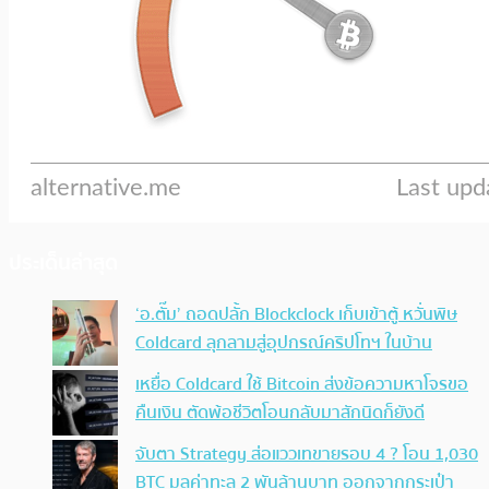
ประเด็นล่าสุด
‘อ.ตั๊ม’ ถอดปลั้ก Blockclock เก็บเข้าตู้ หวั่นพิษ
Coldcard ลุกลามสู่อุปกรณ์คริปโทฯ ในบ้าน
เหยื่อ Coldcard ใช้ Bitcoin ส่งข้อความหาโจรขอ
คืนเงิน ตัดพ้อชีวิตโอนกลับมาสักนิดก็ยังดี
จับตา Strategy ส่อแววเทขายรอบ 4 ? โอน 1,030
BTC มูลค่าทะลุ 2 พันล้านบาท ออกจากกระเป๋า