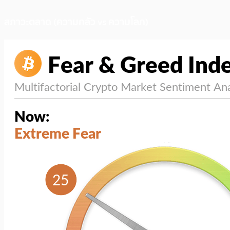
สภาวะตลาด (ความกลัว vs ความโลภ)