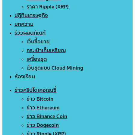
ราคา Ripple (XRP)
ปฏิทินเศรษฐกิจ
บทความ
รีวิวผลิตภัณฑ์
เว็บซื้อขาย
กระเป๋าเก็บเหรียญ
เครื่องขุด
เว็บขุดแบบ Cloud Mining
ห้องเรียน
ข่าวคริปโตเคอเรนซี่
ข่าว Bitcoin
ข่าว Ethereum
ข่าว Binance Coin
ข่าว Dogecoin
ข่าว Ripple (XRP)