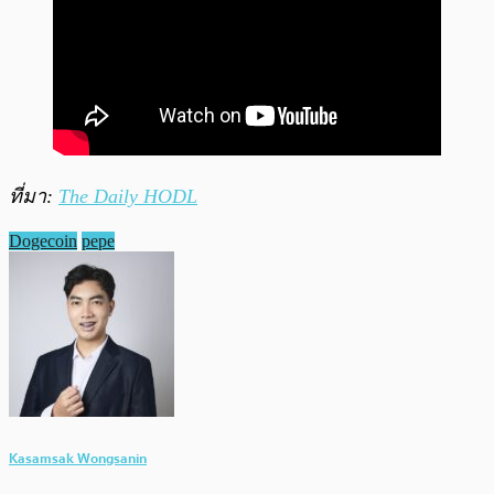
ที่มา:
The Daily HODL
Dogecoin
pepe
Kasamsak Wongsanin